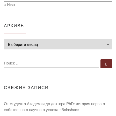
« Июн
АРХИВЫ
Архивы
ПОИСК
По
СВЕЖИЕ ЗАПИСИ
От студента Академии до доктора PhD: история первого
собственного научного успеха «Bolashaq»