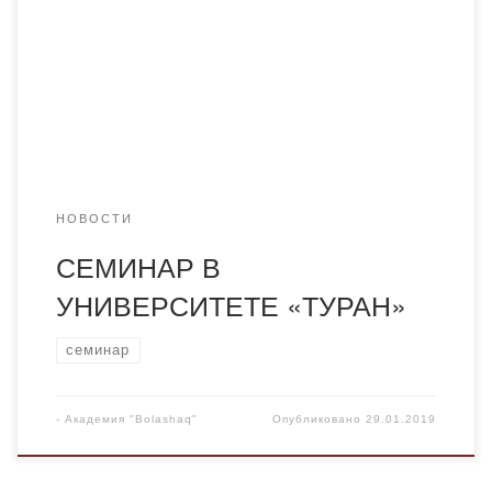
Дарибекова Назгуль Сагатбековна. ​ Лекторами
семинара выступили преподаватели университета
«Туран», Национальной палаты предпринимателей
«Атамекен», бизнес- тренеры, имеющие практический
опыт обучения предпринимательству. Программа
семинара- тренинга состояла […]
НОВОСТИ
СЕМИНАР В
УНИВЕРСИТЕТЕ «ТУРАН»
семинар
-
Академия "Bolashaq"
Опубликовано
29.01.2019