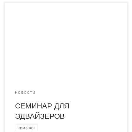
16 января в конференц-зале Академии «Болашақ»
проведен семинар для эдвайзеров. В качестве
приглашенного гостя выступил председатель
молодежного крыла партии «Нур Отан» района им.
Казыбек би Кабегенов Аслан. Он рассказал в
мероприятиях, проводимых организацией для
молодежи нашего города. Затронулись проблемы
трудоустройства студентов, социальных дотаций,
всевозможных финансовых поощрений активных
студентов. Велось бурное […]
НОВОСТИ
СЕМИНАР ДЛЯ
ЭДВАЙЗЕРОВ
семинар