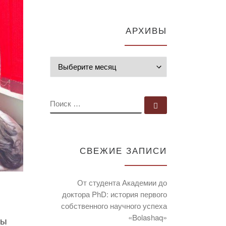
АРХИВЫ
Архивы
ПОИСК
Поиск …
СВЕЖИЕ ЗАПИСИ
От студента Академии до
доктора PhD: история первого
собственного научного успеха
«Bolashaq»
ры