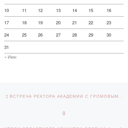
10
11
12
13
14
15
16
17
18
19
20
21
22
23
24
25
26
27
28
29
30
31
« Июн
Навигация по записям
Предыдущая запись
ВСТРЕЧА РЕКТОРА АКАДЕМИИ С ГРОМОВЫМ В.Л.
ОБРАТНО К СПИСКУ З
С