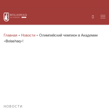
Перейти к содержимому
Search
Ме
Главная
»
Новости
»
Олимпийский чемпион в Академии
«Bolashaq»!
НОВОСТИ