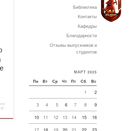
м
Библиотека
Контакты
-х
Кафедры
Благодарности
Telegram
Отзывы выпускников и
о
а
студентов
а
ыков
ке
МАРТ 2025
ия
Пн
Вт
Ср
Чт
Пт
Сб
Вс
1
2
ал
3
4
5
6
7
8
9
мии
AQ"
10
11
12
13
14
15
16
17
18
19
20
21
22
23