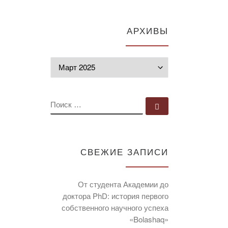
АРХИВЫ
Архивы
ПОИСК
Поиск …
СВЕЖИЕ ЗАПИСИ
От студента Академии до
доктора PhD: история первого
собственного научного успеха
«Bolashaq»