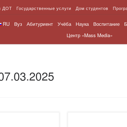
л ДОТ
Государственные услуги
Дом студентов
Прогр
RU
Вуз
Абитуриент
Учёба
Наука
Воспитание
Б
Центр «Mass Media»
07.03.2025
тор Академии «Bolashaq»
Подведены итоги областног