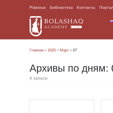
Platonus
Библиотека
Контакты
Порта
Перейти к содержимому
Главная
»
2025
»
Март
»
07
Архивы по дням:
4 записи
7 марта 2025 года на
Рек