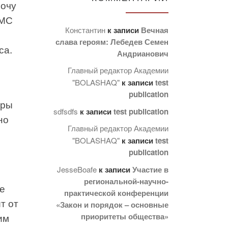
хочу
УМС
Константин
к записи
Вечная
слава героям: Лебедев Семен
са.
Андрианович
Главный редактор Академии
"BOLASHAQ"
к записи
test
publication
дры
sdfsdfs
к записи
test publication
но
Главный редактор Академии
"BOLASHAQ"
к записи
test
publication
JesseBoafe
к записи
Участие в
региональной-научно-
ые
практической конференции
т от
«Закон и порядок – основные
приоритеты общества»
им