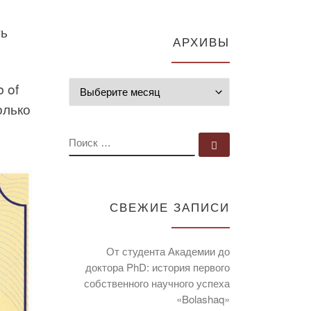
ть
АРХИВЫ
 of
Архивы
олько
ПОИСК
Поиск …
СВЕЖИЕ ЗАПИСИ
От студента Академии до
доктора PhD: история первого
собственного научного успеха
«Bolashaq»