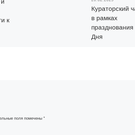
 и
Кураторский ч
в рамках
и к
празднования
Дня
благодарност
 года
на тему: «Алғ
ередная
ого
айту —
». Во
парызым»
 была
а
крытие
25 февраля 2025 го
дебатам».
эдвайзер кафедры
фармацевтических
дисциплин Темиреев
ельные поля помечены
*
Назым Багдаулетовн
группе Фм 24-2 пров
кураторский час на т