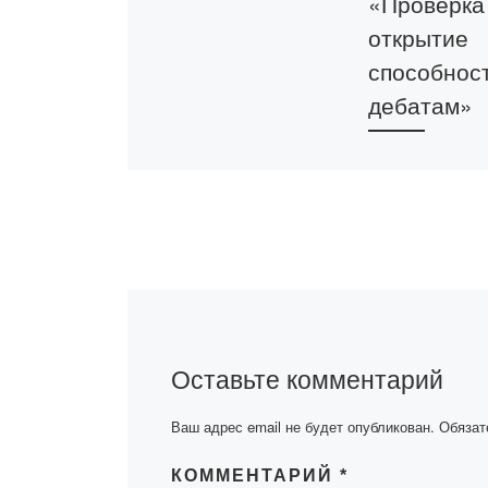
«Проверка
открытие
способност
дебатам»
13 октября 2023
состоялась оч
встреча дебатн
клуба«Bolashaq
время встречи
обсуждена тем
«Проверка и от
способности к 
Оставьте комментарий
Участники […]
Ваш адрес email не будет опубликован.
Обязат
КОММЕНТАРИЙ
*