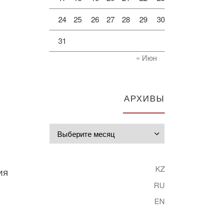
24
25
26
27
28
29
30
31
« Июн
АРХИВЫ
Архивы
KZ
ия
RU
EN