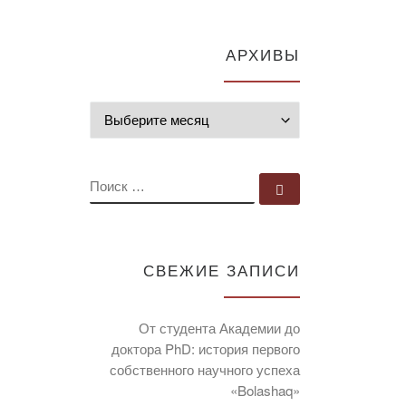
АРХИВЫ
Архивы
ПОИСК
Поиск …
СВЕЖИЕ ЗАПИСИ
От студента Академии до
доктора PhD: история первого
собственного научного успеха
«Bolashaq»