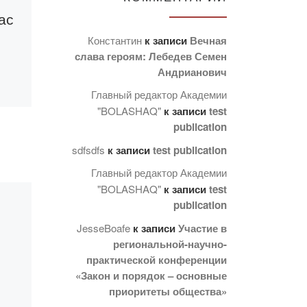
ас
Победы наших
ППС: Лучшая
Константин
к записи
Вечная
слава героям: Лебедев Семен
международная
Андрианович
научная статья
Главный редактор Академии
и
2020
"BOLASHAQ"
к записи
test
ыс
publication
Старший преподаватель,
sdfsdfs
к записи
test publication
магистр юриспруденции
Главный редактор Академии
кафедры юридических
"BOLASHAQ"
к записи
test
дисциплин Ахметова
publication
да
Асель Касеновна
приняла участие в
JesseBoafe
к записи
Участие в
Международном научно-
региональной-научно-
а
практической конференции
исследовательском
а в
«Закон и порядок – основные
конкурсе «Лучшая
ела
приоритеты общества»
научная статья» (г.
ему: