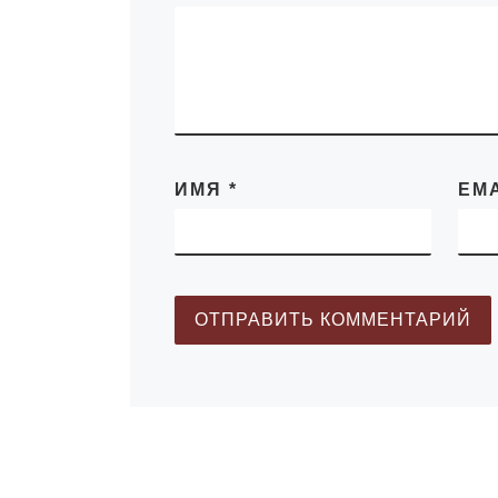
ИМЯ
*
EM