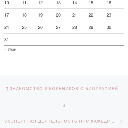
10
11
12
13
14
15
16
17
18
19
20
21
22
23
24
25
26
27
28
29
30
31
« Июн
Навигация по записям
Предыдущая запись
ЗНАКОМСТВО ШКОЛЬНИКОВ С БИОГРАФИЕЙ А.Л.ЧИЖЕВСКОГО
ОБРАТНО К СПИСКУ З
С
ЭКСПЕРТНАЯ ДЕЯТЕЛЬНОСТЬ ППС КАФЕДРЫ «ФИНАНСЫ»