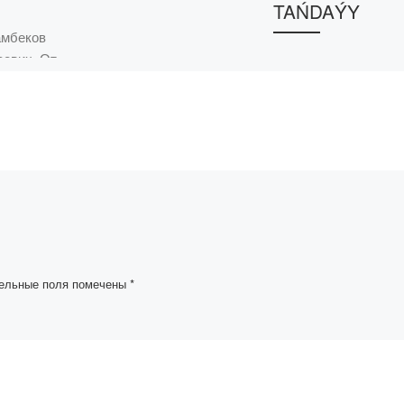
TAŃDAÝY
амбеков
аевич, От
14 февраля в Акаде
«Болашақ» кафедро
тельных
казахского языка и
ей
литературы совмест
ashaq»
ресурсным языковы
самые
центром при Управл
равления
по развитию языков 
ием! Ваш
студентов […]
ельные поля помечены
*