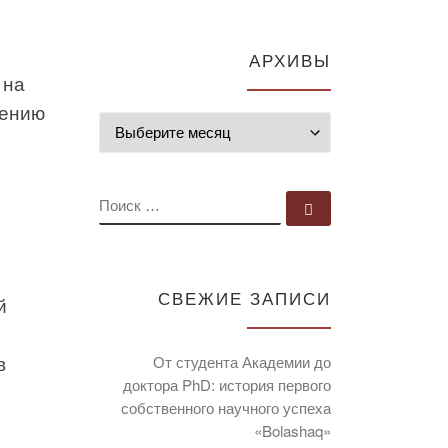
АРХИВЫ
 на
шению
Архивы
ПОИСК
Поиск …
СВЕЖИЕ ЗАПИСИ
й
в
От студента Академии до
доктора PhD: история первого
собственного научного успеха
«Bolashaq»