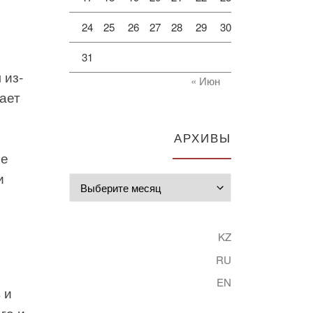
24
25
26
27
28
29
30
31
 из-
« Июн
ает
АРХИВЫ
ые
и
Архивы
KZ
RU
EN
 и
го и