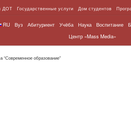
л ДОТ
Государственные услуги
Дом студентов
Прогр
RU
Вуз
Абитуриент
Учёба
Наука
Воспитание
Б
Центр «Mass Media»
а “Современное образование”