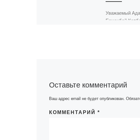
Уважаемый Ад
Ермекбай Копб
лица кафедры
Общеобразова
дисциплин и вс
Академии «Bol
примите наши 
искренние позд
с вашим 87-лет
[…]
Оставьте комментарий
Ваш адрес email не будет опубликован.
Обязат
КОММЕНТАРИЙ
*