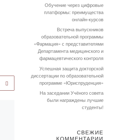
Обучение через цифровые
платформы: преимущества
онлайн-курсов
Встреча выпускников
образовательной программы
«Фармация» с представителями
Департамента медицинского и
фармацевтического контроля
Успешная защита докторской
диссертации по образовательной
программе «Юриспруденция»
На заседании Учёного совета
были награждены лучшие
студенты!
Опубликовано
07.10.2024
VIIІ встреча
СВЕЖИЕ
Офисов
КОММЕНТАРИИ