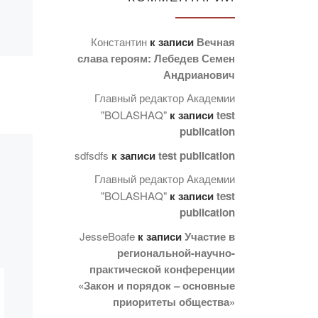
регистратора
2024 года
Константин
к записи
Вечная
мии
слава героям: Лебедев Семен
й
03-04 октября 2024 года
Андрианович
состоялась VIII Встреча
Главный редактор Академии
но с
Офисов регистратора в
"BOLASHAQ"
к записи
test
м
Назарбаев Университете
publication
ении
г. Астана. VIII Встреча
для
sdfsdfs
к записи
test publication
Офисов регистратора
2024 года является
Главный редактор Академии
уникальной
"BOLASHAQ"
к записи
test
коммуникационной
publication
площадкой […]
JesseBoafe
к записи
Участие в
региональной-научно-
практической конференции
«Закон и порядок – основные
приоритеты общества»