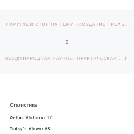
Навигация по записям
Предыдущая запись
КРУГЛЫЙ СТОЛ НА ТЕМУ «СОЗДАНИЕ ТРЕХЪЯЗЫЧНЫХ СЛОВАРЕЙ, ОПЫТ ВНЕДРЕНИЯ, ПРОБЛЕМЫ, ПЕРСПЕКТИВЫ»
ОБРАТНО К СПИСКУ З
С
МЕЖДУНАРОДНАЯ НАУЧНО- ПРАКТИЧЕСКАЯ КОНФЕРЕНЦИЯ «СОВРЕМЕННОЕ ПЕДАГОГИЧЕСКОЕ ОБРАЗОВАНИЕ: ТРАДИЦИИ, ДОСТИЖЕНИЯ, ИННОВАЦИИ»
Статистика
17
Online Visitors:
68
Today's Views: