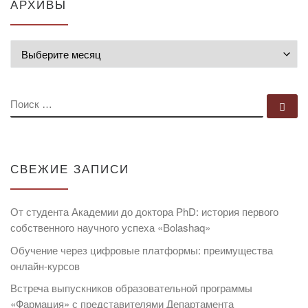
АРХИВЫ
Архивы
ПОИСК
По
СВЕЖИЕ ЗАПИСИ
От студента Академии до доктора PhD: история первого
собственного научного успеха «Bolashaq»
Обучение через цифровые платформы: преимущества
онлайн-курсов
Встреча выпускников образовательной программы
«Фармация» с представителями Департамента