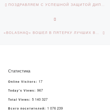
Навигация по записям
Предыдущая запись
ПОЗДРАВЛЯЕМ С УСПЕШНОЙ ЗАЩИТОЙ ДИПЛОМОВ!
ОБРАТНО К СПИСКУ З
С
«BOLASHAQ» ВОШЕЛ В ПЯТЕРКУ ЛУЧШИХ ВУЗОВ КАЗАХСТАНА!
Статистика
17
Online Visitors:
967
Today's Views:
5 140 327
Total Views:
1 076 239
Всего посетителей: