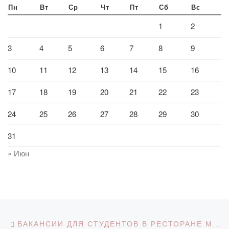
Пн
Вт
Ср
Чт
Пт
Сб
Вс
1
2
3
4
5
6
7
8
9
10
11
12
13
14
15
16
17
18
19
20
21
22
23
24
25
26
27
28
29
30
31
« Июн
Навигация по записям
Предыдущая запись
ВАКАНСИИ ДЛЯ СТУДЕНТОВ В РЕСТОРАНЕ MCDONALD’S®️