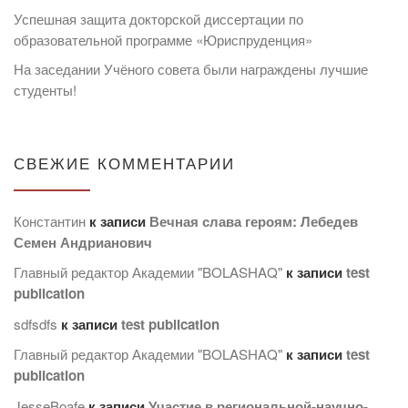
Успешная защита докторской диссертации по
образовательной программе «Юриспруденция»
На заседании Учёного совета были награждены лучшие
студенты!
СВЕЖИЕ КОММЕНТАРИИ
Константин
к записи
Вечная слава героям: Лебедев
Семен Андрианович
Главный редактор Академии "BOLASHAQ"
к записи
test
publication
sdfsdfs
к записи
test publication
Главный редактор Академии "BOLASHAQ"
к записи
test
publication
JesseBoafe
к записи
Участие в региональной-научно-