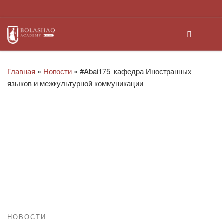
Перейти к содержимому
Search
Ме
Главная
»
Новости
»
#Abai175: кафедра Иностранных
языков и межкультурной коммуникации
НОВОСТИ