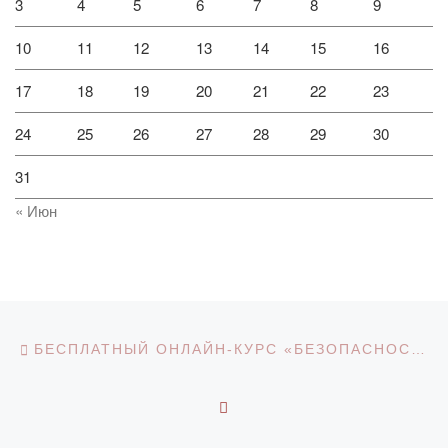
3
4
5
6
7
8
9
10
11
12
13
14
15
16
17
18
19
20
21
22
23
24
25
26
27
28
29
30
31
« Июн
Навигация по записям
Предыдущая запись
БЕСПЛАТНЫЙ ОНЛАЙН-КУРС «БЕЗОПАСНОСТЬ ВО ВРЕМЯ ПАНДЕМИИ В ЖИЗНИ И БИЗНЕСЕ»
ОБРАТНО К СПИСКУ З
С