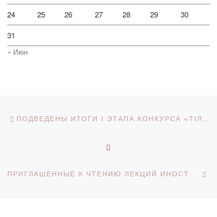
24
25
26
27
28
29
30
31
« Июн
Навигация по записям
Предыдущая запись
ПОДВЕДЕНЫ ИТОГИ I ЭТАПА КОНКУРСА «ТІЛ – ҚАЗЫНА-2024»
ОБРАТНО К СПИСКУ З
С
ПРИГЛАШЕННЫЕ К ЧТЕНИЮ ЛЕКЦИЙ ИНОСТРАННЫЕ ПРЕПОДАВАТЕЛИ