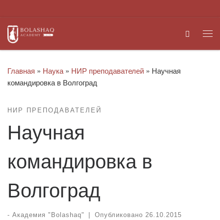
Перейти к содержимому
Search
Ме
Главная
»
Наука
»
НИР преподавателей
»
Научная
командировка в Волгоград
НИР ПРЕПОДАВАТЕЛЕЙ
Научная
командировка в
Волгоград
-
Академия "Bolashaq"
|
Опубликовано
26.10.2015