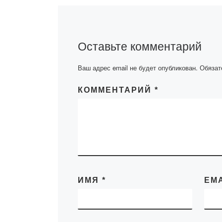
31 марта 2020 г
Институт истор
Оставьте комментарий
этнологии Коми
науки Министе
Ваш адрес email не будет опубликован.
Обязат
образования и 
совместно с
КОММЕНТАРИЙ
*
Центральным
государственн
архивом РК при
ИМЯ
*
EM