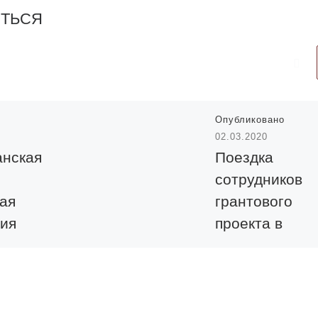
ИТЬСЯ
Опубликовано
02.03.2020
анская
Поездка
сотрудников
кая
грантового
ия
проекта в
н и
Республику
цы во
Беларусь
ровой
18-19 февраля 2020 