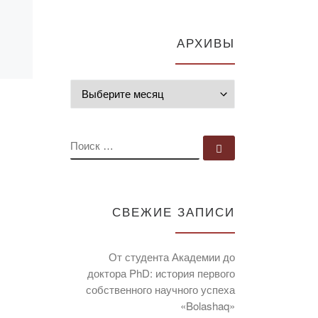
АРХИВЫ
Архивы
ПОИСК
Поиск …
СВЕЖИЕ ЗАПИСИ
От студента Академии до
доктора PhD: история первого
собственного научного успеха
«Bolashaq»