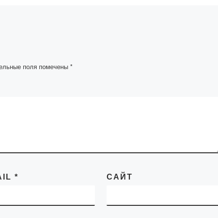
в рамках грантового
проекта «Создание
ода
трехъязычного слов
ии и
биологичесикх терм
тета
с
рства
лингвокультурологи
ельные поля помечены
*
науки РК
им компонентом»
профессор Ибраева 
и доцент Ишмуратов
ым
[…]
 […]
AIL
*
САЙТ