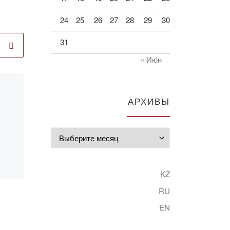
24
25
26
27
28
29
30
31
« Июн
Опубликовано
04.11.2025
Конкурс «Лучший
АРХИВЫ
преподаватель
вуза»
Архивы
KZ
RU
EN
года