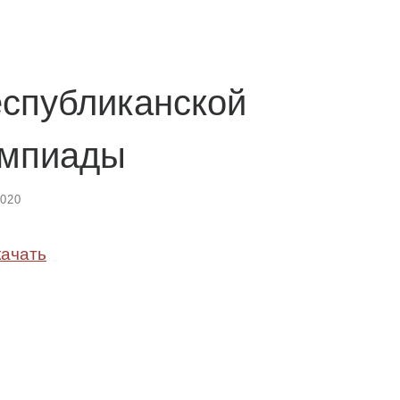
еспубликанской
импиады
2020
ачать