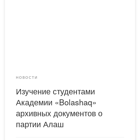
Государственным архивом Карагандинской области и
краеведческой деятельности студенты всех
образовательных программ Академии с проректором по
СВР Исмайловой Р.Н. и заведующей кафедрой
общеобразовательных дисциплин Илясовой А.У.
приняли участие в мероприятии «Документы архива:
партия Алаш-Орда», приуроченном принятия закона о
реабилитации. Одним из первых законов […]
НОВОСТИ
Изучение студентами
Академии «Bolashaq»
архивных документов о
партии Алаш