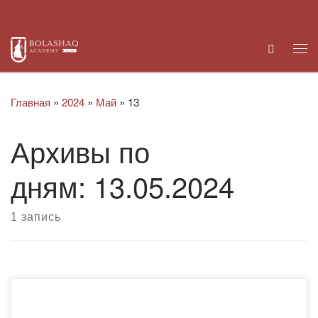
Перейти к содержимому
Search
Ме
Главная
»
2024
»
Май
»
13
Архивы по
дням:
13.05.2024
1 запись
13 мая 2024 года в рамках сотрудничества с