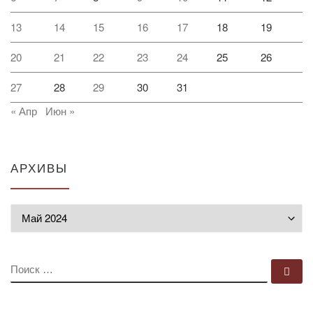
13
14
15
16
17
18
19
20
21
22
23
24
25
26
27
28
29
30
31
« Апр
Июн »
АРХИВЫ
Архивы
ПОИСК
По