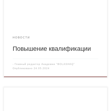
сертифицированный тренер. В рамках семинара были
рассмотрены следующие вопросы: • Повышение
результативности внутренних процессов […]
НОВОСТИ
Повышение квалификации
-
Главный редактор Академии "BOLASHAQ"
Опубликовано
24.05.2024
Шевякова А.Л. , к.э.н., доцент кафедры правовых и
финансовых дисциплин в соавторстве с казахстанским
коллективом ученых опубликовала статью «Features