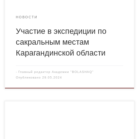
[…]
НОВОСТИ
Участие в экспедиции по
сакральным местам
Карагандинской области
-
Главный редактор Академии "BOLASHAQ"
Опубликовано
29.05.2024
23 мая в школе №54 имени Ж. Ташенева старшим
преподавателем, магистром кафедры
фармацевтических дисциплин было проведено проф.
ориентационное имиджевое мероприятие,