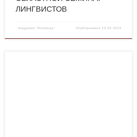
ЛИНГВИСТОВ
-
Академия "Bolashaq"
Опубликовано
23.05.2024
Шапошникова И. В. История английского языка:
учебник / И. В. Шапошникова. – 6-е изд., стер. – М.:
ФЛИНТА, 2024. – 508 с. Учебник основан на
междисциплинарном подходе к исследованию и
описанию истории языковых процессов. Автор
рассматривает языковые изменения поуровневого и
цельносистемного характера в контексте этнокультурной
истории сообществ носителей английского […]