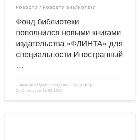
НОВОСТИ
НОВОСТИ БИБЛИОТЕКИ
Фонд библиотеки
пополнился новыми книгами
издательства «ФЛИНТА» для
специальности Иностранный
…
-
Главный редактор Академии "BOLASHAQ"
Опубликовано
22.05.2024
16 мая 2024 года в Академии «Boloashaq» была
проведена научно-практическая конференция со
студентами 1 курса по дисциплине «Основы научных