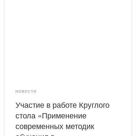
23 мая 2024 года в 15.00 часов кафедра
общеюридических дисциплин Карагандинской академии
МВД Республики Казахстан им. Б. Бейсенова в
гибридном формате провела международный круглый
стол на тему «Применение современных методик
обучения в высших учебных заведениях:
инновационные подходы». В работе круглого стола
приняли участие высшие учебные заведения,
общественные организации, сотрудники
правоохранительных […]
НОВОСТИ
Участие в работе Круглого
стола «Применение
современных методик