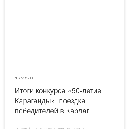
видеороликов и интеллектуальной игры посвященной к
«90-летию города Караганды». Победители получили в
подарок уникальную возможность – поездку в
исторический комплекс Карлаг. 22 мая состоялась
экскурсия для победителей конкурса видеороликов и
интеллектуальной игры, которая оставила неизгладимые
впечатления у всех участников. Во время экскурсии
студенты смогли […]
НОВОСТИ
Итоги конкурса «90-летие
Караганды»: поездка
победителей в Карлаг
-
Главный редактор Академии "BOLASHAQ"