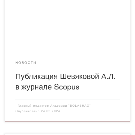
and public financing of digitalization and E-Government:
The case of Kazakhstan» в журнале, входящим в Scopus:
Journal of Infrastructure, Policy and Development
(https://systems.enpress-
publisher.com/index.php/jipd/article/view/3074). Сведения
об индексации журнала в Scopus:
https://www.scopus.com/sourceid/21101052847. […]
НОВОСТИ
Публикация Шевяковой А.Л.
в журнале Scopus
-
Главный редактор Академии "BOLASHAQ"
Опубликовано
24.05.2024