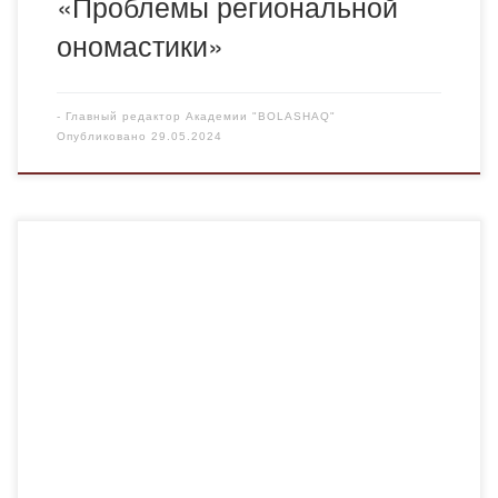
«Проблемы региональной
ономастики»
-
Главный редактор Академии "BOLASHAQ"
Опубликовано
29.05.2024
24-26 мая 2024 года ст. преподаватель кафедры
общеобразовательных дисциплин, историк-краевед
Илясова А.У. в составе краеведческой экспедиции,
организованной руководителем историко-
краеведческого кружка Карагандинского Медицинского
Университета Долгополовым А.Б., совершила
восхождение на центральный скальный пик горного
массива Кызыларай. Самая высокая точка
Центрального, Северного и Западного Казахстана —
Аксоран (1565 м) получила название «Крыша степей».