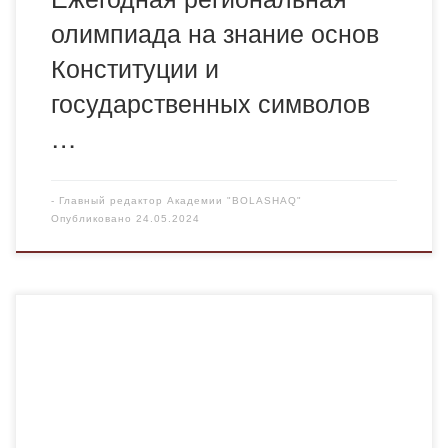
олимпиада на знание основ
Конституции и
государственных символов
…
-
Главный редактор Академии "BOLASHAQ"
Опубликовано
24.05.2024
С 21 по 23 мая 2024 года Балгожина С.А. прошла
повышение квалификации в Казахстанском центе
обучения и консалтинга на тему «Подготовка
внутренних аудиторов интегрированных систем
менеджмента СТ РК ISO 9001-2016 (ISO 9001:2015)»
Спикером выступила Ескандерова Б.О.