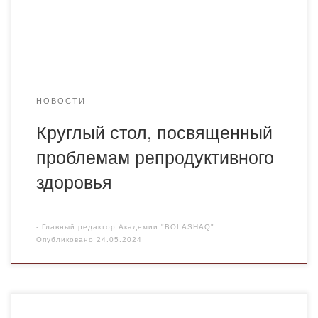
международной ассоциации репродуктивного здоровья.
Основное время лекции было уделено такому
заболеванию, как эндометриоз, как оказалось весьма
многоликому. Во всем […]
НОВОСТИ
Круглый стол, посвященный
проблемам репродуктивного
здоровья
-
Главный редактор Академии "BOLASHAQ"
Опубликовано
24.05.2024
В Академии «Bolashaq» подвели итоги конкурса