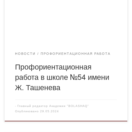
направленное на помощь обучающимся русско- и
казахо — язычных классов в выборе профессии и
будущей карьеры. Мероприятие проводилось для
учащихся 10-11 классов. Школьники были ознакомлены
с образовательной программой «Фармация», узнали […]
НОВОСТИ
ПРОФОРИЕНТАЦИОННАЯ РАБОТА
Профориентационная
работа в школе №54 имени
Ж. Ташенева
-
Главный редактор Академии "BOLASHAQ"
Опубликовано
29.05.2024