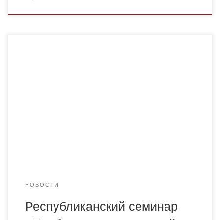
28 мая 2024 года заведующий кафедрой казахского
языка и литературы Академии «Bolashaq», профессор
Сембиев К.З. принял участие в республиканском
семинаре, организованном Управлением по развитию
языков Карагандинской области по инициативе
Министерства культуры и информации РК. В семинаре
приняли участие вице-министр культуры и информации
Ербол Аликулов; заместитель акима Карагандинской
области Ерлан Кусаин; […]
НОВОСТИ
Республиканский семинар