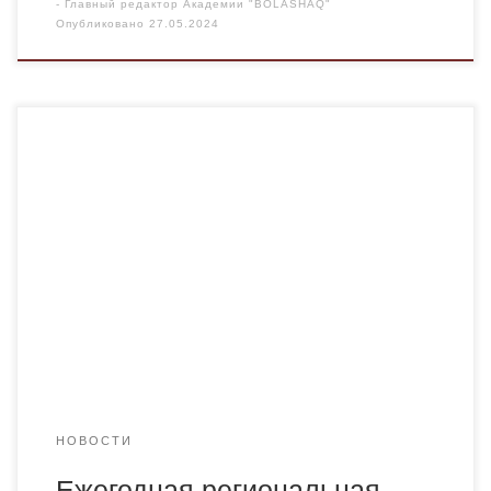
-
Главный редактор Академии "BOLASHAQ"
Опубликовано
27.05.2024
3 мая 2024 года кафедра теории и истории государства
и права Карагандинского университета имени
академика Е. А. Букетова на платформе ZOOM провела
ежегодную региональную онлайн олимпиаду на знание
основ Конституции и государственных символов
Республики Казахстан, посвященную 125 — летию
академика Сатпаева Каныша Имантаевича. Цель
олимпиады: формирование активной гражданской
позиции, патриотизма,правовой […]
НОВОСТИ
Ежегодная региональная