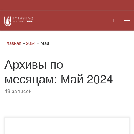
Перейти к содержимому
Search
Ме
Главная
»
2024
»
Май
Архивы по
месяцам:
Май 2024
49 записей
29 мая кафедра ООД Академии «Bolashaq» совместно