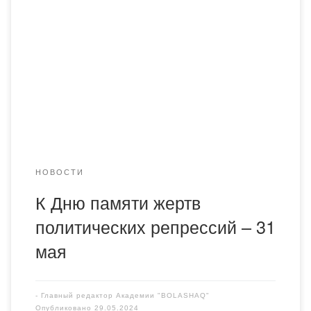
со студентами провела тематическую встречу,
посвящённую Дню памяти жертв политических
репрессий. Мы вспоминали судьбы тех людей, которые
были безвинно осуждены и претерпели немыслимое
насилие, испытав тяжкий гнёт репрессивной машины
советского государства с 1931 по 1959 год. Ведущими
мероприятия, которое прошло в аудитории №316, […]
НОВОСТИ
К Дню памяти жертв
политических репрессий – 31
мая
-
Главный редактор Академии "BOLASHAQ"
Опубликовано
29.05.2024