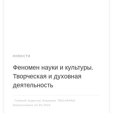
исследований» в рамках интегрированных дисциплин,
организованная к.ф.н., профессором Саттаровой Ф. Ф.
Основной целью конференции была: адаптация
студентов к глубокому усвоению ценности науки и
образования, идеалов и норм научных исследований,
уровней и […]
НОВОСТИ
Феномен науки и культуры.
Творческая и духовная
деятельность
-
Главный редактор Академии "BOLASHAQ"
Опубликовано
22.05.2024