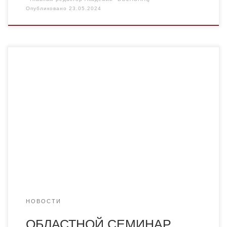
Опубликовано
23.05.2024
21 мая в актовом зале Дома дружбы, ресурсного
языкового центра при управлении по развитию языков
области проведен областной семинар на тему «Вопросы
казахскоязычного контента: пути решения»,
направленный на популяризацию потенциала
казахского языка в науке, в котором приняли участие
лингвисты вузов и учителя колледжей и школ, а также
известные языковеды. В […]
НОВОСТИ
ОБЛАСТНОЙ СЕМИНАР