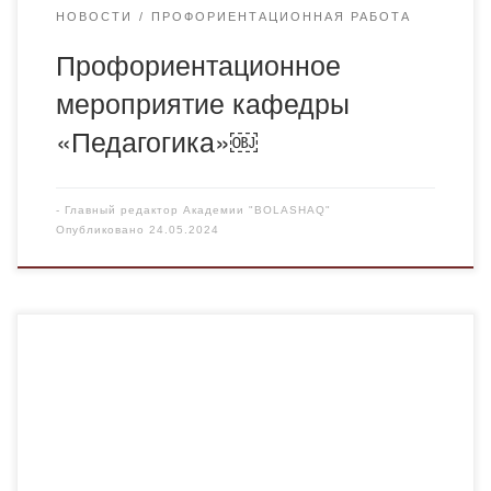
НОВОСТИ
ПРОФОРИЕНТАЦИОННАЯ РАБОТА
Профориентационное
мероприятие кафедры
«Педагогика»￼
-
Главный редактор Академии "BOLASHAQ"
Опубликовано
24.05.2024
24 мая состоялся Круглый стол, посвященный
проблемам репродуктивного здоровья, на который были
приглашены преподаватели кафедры
фармацевтических дисциплин. Спикер — Иванишкина –
Кудрина Оксана Леонидовна (Белоруссия) – почетный
член ассоциации гинекологов Белоруссии,