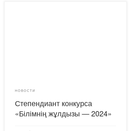
Стипендия «Білімнің жұлдызы», организованная
благотворительным фондом «Dauletten», проводится с
2020 года в целях поддержки образованной,
талантливой молодежи. Цель назначения стипендии-
финансовая поддержка лучших студентов, обучающихся
в колледжах и высших учебных заведениях страны в
зависимости от их социального положения, развитие у
них навыков, отвечающих современным общественным
требованиям. Стипендия присуждается для поощрения
талантливых […]
НОВОСТИ
Степендиант конкурса
«Білімнің жұлдызы — 2024»