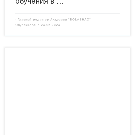
обучения в …
-
Главный редактор Академии "BOLASHAQ"
Опубликовано
24.05.2024
23 мая 2024 года доцент кафедры «Педагогика» к.п.н.-
Шалтаева Р.Ж., а также студентка группы ДОВ-20-2каз
Бөкен Алтанцэцэг провели профориентационную работу
с учащимися 11 классов, КГУ «Калининской
общеобразовательной школы» села «Баймырза»,
Бухар-Жырауского района управления образования
Карагандинской области. В рамках
профориентационной работы преподаватель
проинформировал учащихся 11 классов об
образовательных программах Академии
«Bolashaq».Учащимся была […]