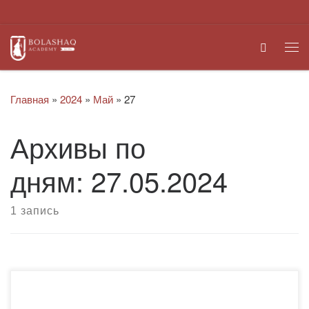
Перейти к содержимому
Search
Ме
Главная
»
2024
»
Май
»
27
Архивы по
дням:
27.05.2024
1 запись
Стипендия «Білімнің жұлдызы», организованная
благотворительным фондом «Dauletten», проводится с