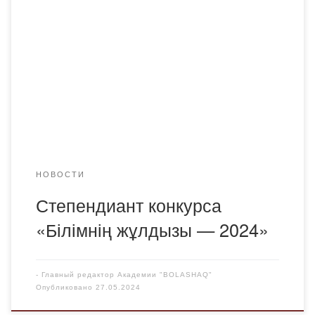
2020 года в целях поддержки образованной,
талантливой молодежи. Цель назначения стипендии-
финансовая поддержка лучших студентов, обучающихся
в колледжах и высших учебных заведениях страны в
зависимости от их социального положения, развитие у
них навыков, отвечающих современным общественным
требованиям. Стипендия присуждается для поощрения
талантливых […]
НОВОСТИ
Степендиант конкурса
«Білімнің жұлдызы — 2024»
-
Главный редактор Академии "BOLASHAQ"
Опубликовано
27.05.2024