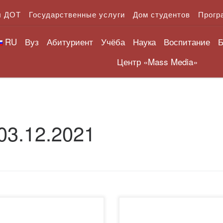
л ДОТ
Государственные услуги
Дом студентов
Прогр
RU
Вуз
Абитуриент
Учёба
Наука
Воспитание
Б
Центр «Mass Media»
03.12.2021
ноября состоялось
В рамках профориентацион