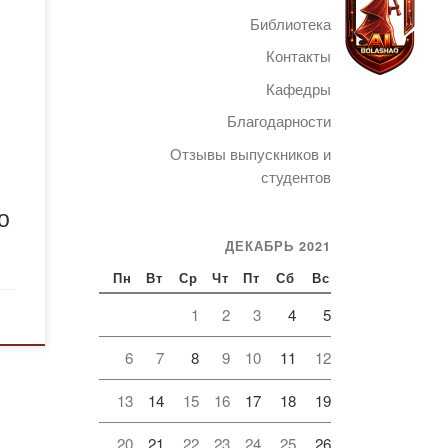
Библиотека
ов
Контакты
ме
Кафедры
Благодарности
а с
Telegram
ых
Отзывы выпускников и
студентов
о
й
ДЕКАБРЬ 2021
Пн
Вт
Ср
Чт
Пт
Сб
Вс
ния»
1
2
3
4
5
пут
6
7
8
9
10
11
12
13
14
15
16
17
18
19
20
21
22
23
24
25
26