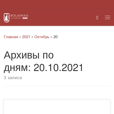
Перейти к содержимому
Search
Ме
Главная
»
2021
»
Октябрь
»
20
Архивы по
дням:
20.10.2021
3 записи
Счастливые и трудолюбивые студенты – залог