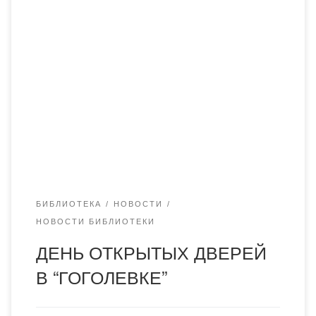
13 октября наши студенты посетили Карагандинскую
областную универсальную научную библиотеку им. Н.В.
Гоголя.. Посетив библиотеку они не только обрели
новые знания, но и показали свои знания не только в
своей профессиональной сфере ,но и показали
насколько они всесторонни развиты. Администрацией
библиотеки была организована мини-викторина. Один из
конкурсов викторины был угадай […]
БИБЛИОТЕКА
НОВОСТИ
НОВОСТИ БИБЛИОТЕКИ
ДЕНЬ ОТКРЫТЫХ ДВЕРЕЙ
В “ГОГОЛЕВКЕ”