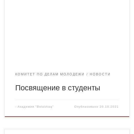
процветания Академии! Именно сегодня, 19 октября в
нашей академии состоялся долгожданный концерт для
студентов первого курса. Как же было приятно видеть
довольные и восхищенные лица наших студентов.
Нашей задачей было: написание
сценариев,приглашение лучших шоуменов и певцов, ну
и конечно самое главное это полноценное принятие […]
КОМИТЕТ ПО ДЕЛАМ МОЛОДЕЖИ
НОВОСТИ
Посвящение в студенты
-
Академия "Bolashaq"
Опубликовано
20.10.2021