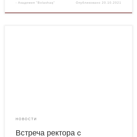
-
Академия "Bolashaq"
Опубликовано
20.10.2021
20 октября 2021 года прошла встреча ректора Академии
«Bolashaq» Менлибаева Куралбая Несипбековича c
профессорско-преподавательским составом кафедры
юридических дисциплин. Заведующий кафедрой к.ю.н.,
профессор Кабжанов Акылбек Тайбулатович выступил с
докладом «Стратегический план развития кафедры
юридических дисциплин на 2020- 2025 учебный год». В
целях успешной реализации поставленных
государством задач кафедре юридических дисциплин
Академии […]
НОВОСТИ
Встреча ректора c