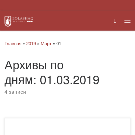
Перейти к содержимому
Search
Ме
Главная
»
2019
»
Март
»
01
Архивы по
дням:
01.03.2019
4 записи
​С 25 февраля текущего года в рамках академической
мобильности в Академии «Болашақ» доцентом кафедры