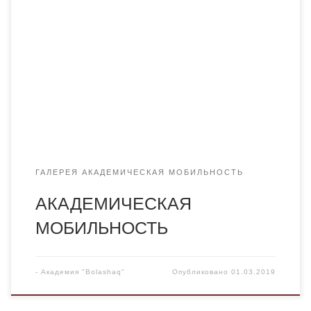
педагогики, психологии и социологии Сибирского
университета потребительской кооперации
Коростелевой Н.А. (Россия, г. Новосибирск) проводятся
лекционные занятия по дисциплине «Специальная
психология» в группах ПиП-16-1, ПиП-17-1к. ​​Кроме того,
Коростелева Н.А. принимает участие в работе
Международной научно-практической конференции
«Наука […]
ГАЛЕРЕЯ АКАДЕМИЧЕСКАЯ МОБИЛЬНОСТЬ
АКАДЕМИЧЕСКАЯ
МОБИЛЬНОСТЬ
-
Академия "Bolashaq"
Опубликовано
01.03.2019