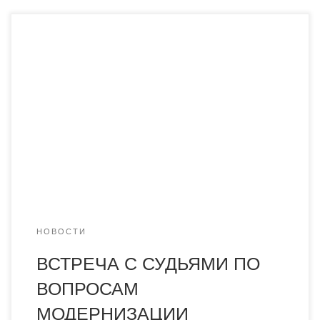
В стенах нашей академии прошла встреча с судьями
городаКараганды по вопросам модернизации судебных
органов в рамках выполнения п.5. и п. 9. Медиа-Плана
по освещению и разъяснению хода реализации
Послания Президента Республики Казахстан Нурсултана
Назарбаева народу Казахстана «Рост благосостояния
казахстанцев: повышение доходов и качества жизни» в
части дальнейшей модернизации судебной системы..
[…]
НОВОСТИ
ВСТРЕЧА С СУДЬЯМИ ПО
ВОПРОСАМ
МОДЕРНИЗАЦИИ