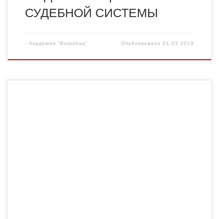
СУДЕБНОЙ СИСТЕМЫ
-
Академия "Bolashaq"
Опубликовано
01.03.2019
28 февраля в 15.00 в актовом зале Академии
«Болашақ» состоялось профсоюзное собрание. На
повестке дня были рассмотрены следующие вопросы:
1.»Кадровая политика Академии «Болашақ». 2.О
выплате единовременных вознаграждений работникам
Академии Начала собрание первый проректор,
профессор Рысмагамбетова ГМ. Она отметила, что
кадровая политика академии» Болашақ» определяет
политику в области управления человеческими
ресурсами. […]