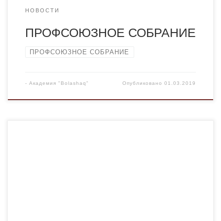
НОВОСТИ
ПРОФСОЮЗНОЕ СОБРАНИЕ
ПРОФСОЮЗНОЕ СОБРАНИЕ
-
Академия "Bolashaq"
Опубликовано
01.03.2019
1 марта – День благодарности в Казахстане. «Помни и
гордись своей историей» – это один из основных
посылов праздника. А одна из целей данного Дня –
воспитание у подрастающего поколения граждан
чувства толерантности, дружелюбия и уважения друг
друга, а также – укрепление межэтнического согласия и
межнациональных уз в Казахстане. В […]