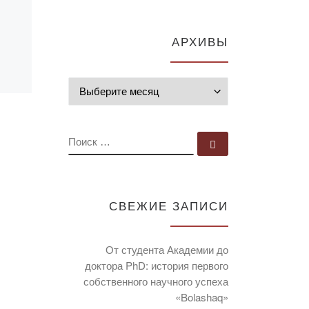
АРХИВЫ
Архивы
ПОИСК
Поиск …
СВЕЖИЕ ЗАПИСИ
От студента Академии до
доктора PhD: история первого
собственного научного успеха
«Bolashaq»