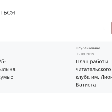
ИТЬСЯ
Опубликовано
05.09.2019
25-
План работы
жылына
читательского
жұмыс
клуба им. Лио
Батиста