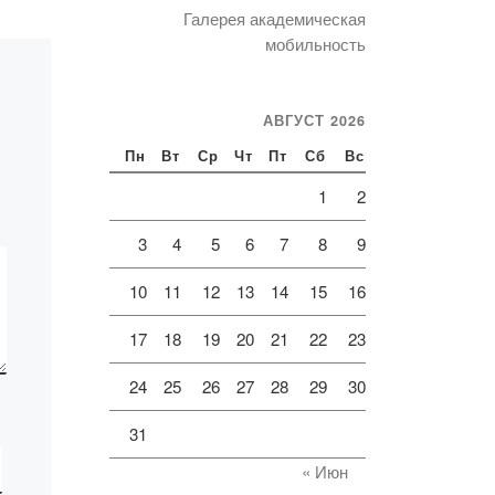
«Bolashaq» на
Галерея академическая
2022-2023
мобильность
учебный год
АВГУСТ 2026
Пн
Вт
Ср
Чт
Пт
Сб
Вс
1
2
3
4
5
6
7
8
9
10
11
12
13
14
15
16
17
18
19
20
21
22
23
24
25
26
27
28
29
30
31
« Июн