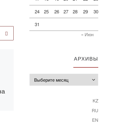
24
25
26
27
28
29
30
31
« Июн
АРХИВЫ
Опубликовано
03.02.2023
План
Архивы
мероприятии по
на
профилактике
заболеваемости
KZ
сезонным
RU
гриппом в
EN
Академии