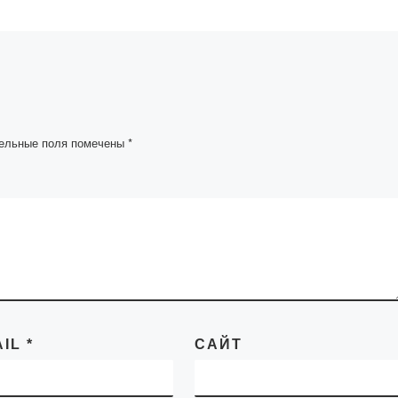
ельные поля помечены
*
AIL
*
САЙТ