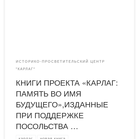
Академии «Болашақ» две монографии на украинском
языке, выпущенные при поддержке и финансировании
Посольства Украины в Республике Казахстан. ​​​Книги
были первоначально написаны в рамках проекта
«Карлаг: память во имя будущего»: 1. […]
ИСТОРИКО-ПРОСВЕТИТЕЛЬСКИЙ ЦЕНТР
"КАРЛАГ"
КНИГИ ПРОЕКТА «КАРЛАГ:
ПАМЯТЬ ВО ИМЯ
БУДУЩЕГО»,ИЗДАННЫЕ
ПРИ ПОДДЕРЖКЕ
ПОСОЛЬСТВА …
карлаг
новая книга