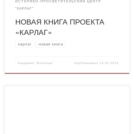
ИСТОРИКО-ПРОСВЕТИТЕЛЬСКИЙ ЦЕНТР
"КАРЛАГ"
НОВАЯ КНИГА ПРОЕКТА
«КАРЛАГ»
карлаг
новая книга
-
Академия "Bolashaq"
Опубликовано
16.02.2016
В рамках научно-просветительского проекта «Карлаг»
вышла новая книга, на двух языках «Песчаный лагері
тұтқынының тағдыры» «Судьба узника песчаного
лагеря», изданный Карагандинским университетом
«Болашак». Книга написана в необычном формате
диалога автора и героя. Лев Александрович