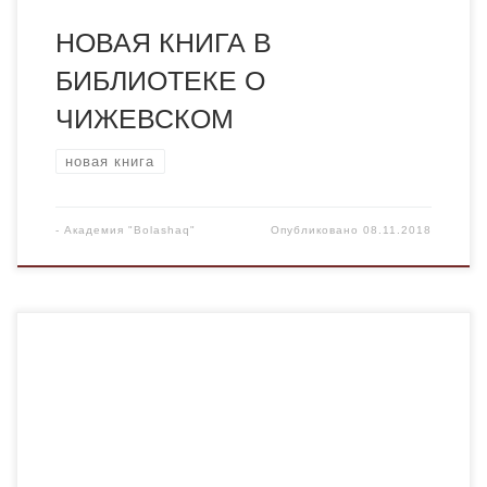
НОВАЯ КНИГА В
БИБЛИОТЕКЕ О
ЧИЖЕВСКОМ
новая книга
-
Академия "Bolashaq"
Опубликовано
08.11.2018
Известный историк современного искусства и
архитектуры Е.Г. Малиновская представляет свою
новую книгу «Репрессированная архитектура –
сталинские новостройки, творчество и судьбы
архитекторов». Она посвящена актуальнейшей
проблеме – сохранению культурного наследия –