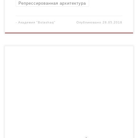
Репрессированная архитектура
-
Академия "Bolashaq"
Опубликовано
28.05.2018
В рамках проекта «Карлаг: память во имя будущего»
вышла в свет книга Инны Ильиной «Мой век:
воспоминания, дневники, рассказы». Автор идеи —
доктор юридических наук, профессор, член-
корреспондент НАН РК Нурлан Орынбасарович
Дулатбеков. У этой книги — особенный путь. В прошлом
году ученые проекта «Карлаг» представили в Москве, в
Сахаровском центре, […]