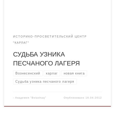
Вознесенский, видный экономист, публицист, личность с
ярким интеллектом, совсем еще молодым человеком
оказался в заключении в […]
ИСТОРИКО-ПРОСВЕТИТЕЛЬСКИЙ ЦЕНТР
"КАРЛАГ"
СУДЬБА УЗНИКА
ПЕСЧАНОГО ЛАГЕРЯ
Вознесенский
карлаг
новая книга
Судьба узника песчаного лагеря
-
Академия "Bolashaq"
Опубликовано
16.04.2012