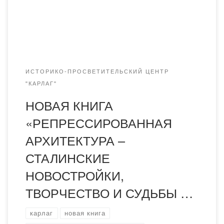
воссозданию правдивой истории советского зодчества и
судеб ее мастеров. Тематика книги связана с не
изученной проблемой – темой репрессий в […]
ИСТОРИКО-ПРОСВЕТИТЕЛЬСКИЙ ЦЕНТР
"КАРЛАГ"
НОВАЯ КНИГА
«РЕПРЕССИРОВАННАЯ
АРХИТЕКТУРА –
СТАЛИНСКИЕ
НОВОСТРОЙКИ,
ТВОРЧЕСТВО И СУДЬБЫ …
карлаг
новая книга