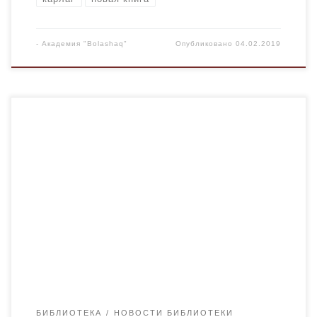
-
Академия "Bolashaq"
Опубликовано
04.02.2019
Библиотека Академии «Болашақ» пополнилась новой
книгой Попова Ю.Г. «Александр Леонидович Чижевский:
в Карлаге, Степлаге и Караганде» , которая издана в
рамках работы историко-просветительского центра
«Карлаг: во имя будущего». ​​В первом варианте книги,
изданной на правах рукописи в Санкт-Петербурге в 2008
году, были освещены отдельные страницы жизни А.Л.
Чижевското в Казахстане […]
БИБЛИОТЕКА
НОВОСТИ БИБЛИОТЕКИ