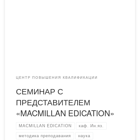
межкультурной коммуникации совместно с Центром
повышения квалификации Академии «Болашақ»
провела внутренний учебно-методический семинар с
участием представителей «Macmillan Education» в
Казахстане и редактором научного журнала «Nature and
Science» Dr Gareth Dyke. В семинаре приняли участие
преподаватели английского языка кафедр иностранных
языков и межкультурной […]
ЦЕНТР ПОВЫШЕНИЯ КВАЛИФИКАЦИИ
СЕМИНАР С
ПРЕДСТАВИТЕЛЕМ
«MACMILLAN EDICATION»
MACMILLAN EDICATION
каф. Ин.яз.
методика преподавания
наука