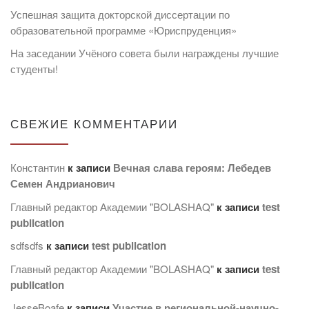
Успешная защита докторской диссертации по
образовательной программе «Юриспруденция»
На заседании Учёного совета были награждены лучшие
студенты!
СВЕЖИЕ КОММЕНТАРИИ
Константин
к записи
Вечная слава героям: Лебедев
Семен Андрианович
Главный редактор Академии "BOLASHAQ"
к записи
test
publication
sdfsdfs
к записи
test publication
Главный редактор Академии "BOLASHAQ"
к записи
test
publication
JesseBoafe
к записи
Участие в региональной-научно-