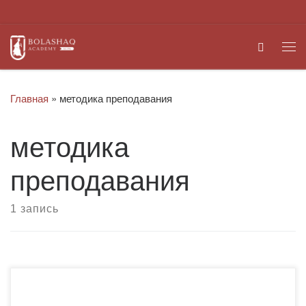
Перейти к содержимому
Search
Ме
Главная
»
методика преподавания
методика
преподавания
1 запись
10 октября 2018 года кафедра иностранных языков и