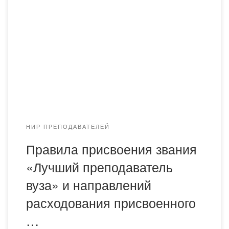
звания «Лучший преподаватель вуза» и направления
расходования присвоенного государственного гранта
(далее — Правила) разработаны в соответствии с
Законом Республики Казахстан от 27 июля 2007 года
«Об образовании». 2. Правила определяют порядок
присвоения звания «Лучший преподаватель вуза»
(далее — звание) и направления расходования
присвоенного […]
НИР ПРЕПОДАВАТЕЛЕЙ
Правила присвоения звания
«Лучший преподаватель
вуза» и направлений
расходования присвоенного
…