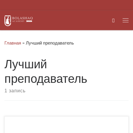
Перейти к содержимому
Search
Ме
Главная
»
Лучший преподаватель
Лучший
преподаватель
1 запись
​1. Общие положения 1. Настоящие Правила присвоения