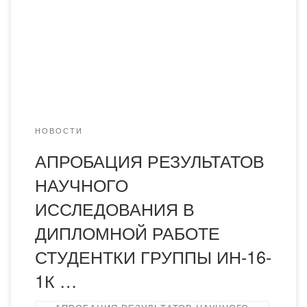
образования, где определены четыре предмета
естественно-математического цикла – физика, химия,
биология, информатика – для их преподавания в
старших классах на английском языке. В этой связи, 21
февраля 2019 года, студентка кафедры […]
НОВОСТИ
АПРОБАЦИЯ РЕЗУЛЬТАТОВ
НАУЧНОГО
ИССЛЕДОВАНИЯ В
ДИПЛОМНОЙ РАБОТЕ
СТУДЕНТКИ ГРУППЫ ИН-16-
1К …