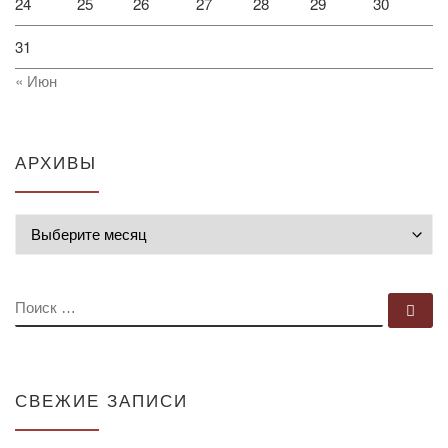
24
25
26
27
28
29
30
31
« Июн
АРХИВЫ
Архивы
ПОИСК
По
СВЕЖИЕ ЗАПИСИ