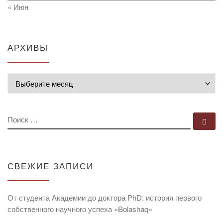
« Июн
АРХИВЫ
Архивы
ПОИСК
По
СВЕЖИЕ ЗАПИСИ
От студента Академии до доктора PhD: история первого
собственного научного успеха «Bolashaq»