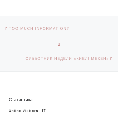
Навигация по записям
Предыдущая запись
TOO MUCH INFORMATION?
ОБРАТНО К СПИСКУ З
С
СУББОТНИК НЕДЕЛИ «КИЕЛІ МЕКЕН»
Статистика
17
Online Visitors: