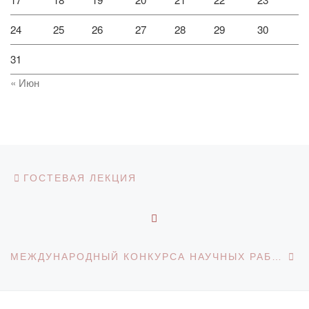
24
25
26
27
28
29
30
31
« Июн
Навигация по записям
Предыдущая запись
ГОСТЕВАЯ ЛЕКЦИЯ
ОБРАТНО К СПИСКУ З
С
МЕЖДУНАРОДНЫЙ КОНКУРСА НАУЧНЫХ РАБОТ «ЗЕЛЁНАЯ ЭКОНОМИКА В УСЛОВИЯХ КЛИМАТИЧЕСКИХ ИЗМЕНЕНИЙ: ВЫЗОВЫ И ПЕРСПЕКТИВЫ»