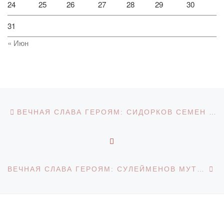
24
25
26
27
28
29
30
31
« Июн
Навигация по записям
Предыдущая запись
ВЕЧНАЯ СЛАВА ГЕРОЯМ: СИДОРКОВ СЕМЕН МАТВЕЕВИЧ
ОБРАТНО К СПИСКУ З
С
ВЕЧНАЯ СЛАВА ГЕРОЯМ: СУЛЕЙМЕНОВ МУТАШ