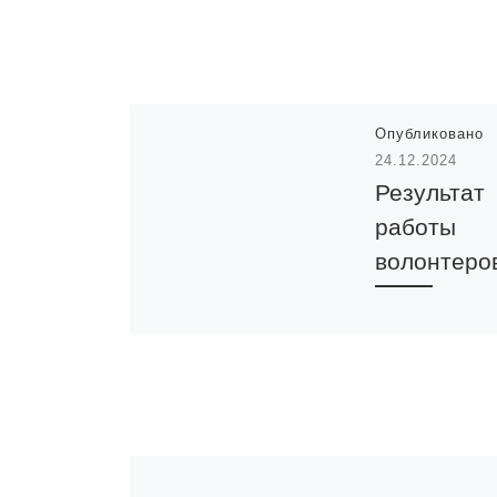
Опубликовано
24.12.2024
Результат
работы
волонтеро
🔰Молодежный
ресурсный цент
Караганды про
Городской фор
волонтеров в Д
Дружбы.В рамк
форума состоя