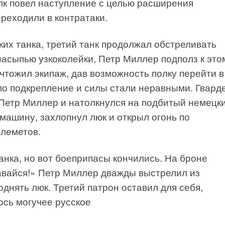
лк повел наступление с целью расширения
реходили в контратаки.
их танка, третий танк продолжал обстреливать
насыпью узкоколейки, Петр Миллер подполз к это
чтожил экипаж, дав возможность полку перейти в
ло подкрепление и силы стали неравными. Гвар
о Петр Миллер и натолкнулся на подбитый немецк
 машину, захлопнул люк и открыл огонь по
леметов.
анка, но вот боеприпасы кончились. На броне
давайся!» Петр Миллер дважды выстрелил из
днять люк. Третий патрон оставил для себя,
ось могучее русское