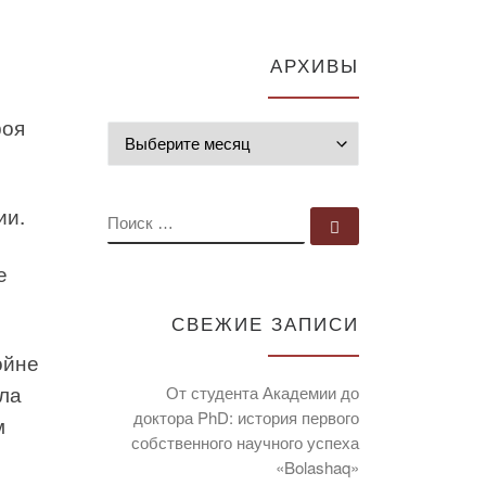
АРХИВЫ
роя
Архивы
ии.
ПОИСК
Поиск …
е
СВЕЖИЕ ЗАПИСИ
ойне
ыла
От студента Академии до
доктора PhD: история первого
м
собственного научного успеха
»
«Bolashaq»