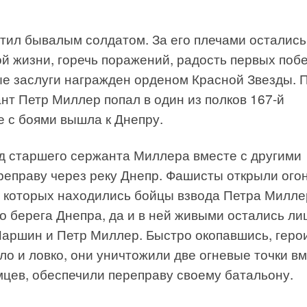
тил бывалым солдатом. За его плечами остались
й жизни, горечь поражений, радость первых побе
ые заслуги награжден орденом Красной Звезды. 
нт Петр Миллер попал в один из полков 167-й
е с боями вышла к Днепру.
вод старшего сержанта Миллера вместе с другими
еправу через реку Днепр. Фашисты открыли огон
в которых находились бойцы взвода Петра Милле
о берега Днепра, да и в ней живыми остались ли
Паршин и Петр Миллер. Быстро окопавшись, геро
ло и ловко, они уничтожили две огневые точки в
мцев, обеспечили переправу своему батальону.