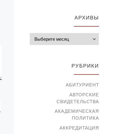
студенческого
» в
самоуправления, провел
в общежитии «Неделю
АРХИВЫ
чистой комнаты».🧹 По
итогам акции […]
Архивы
ги и
РУБРИКИ
АБИТУРИЕНТ
АВТОРСКИЕ
СВИДЕТЕЛЬСТВА
АКАДЕМИЧЕСКАЯ
ПОЛИТИКА
АККРЕДИТАЦИЯ