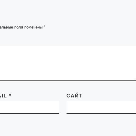
дание, на
Академии «Болашақ
ы-
форме диалоговой
омощник
площадки состоялся
…]
ельные поля помечены
*
круглый стол,
посвященный
Всемирному Дню кни
авторского […]
AIL
*
САЙТ