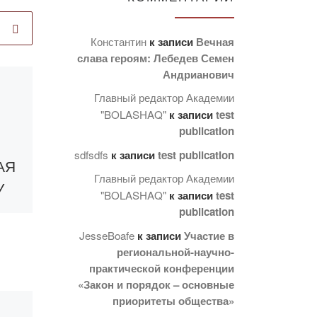
Константин
к записи
Вечная
слава героям: Лебедев Семен
Андрианович
Опубликовано
Главный редактор Академии
26.04.2025
"BOLASHAQ"
к записи
test
Акция «Чистая
publication
комната» в
sdfsdfs
к записи
test publication
АЯ
общежитии
Главный редактор Академии
У
Академии
"BOLASHAQ"
к записи
test
«Bolashaq»
publication
JesseBoafe
к записи
Участие в
региональной-научно-
📅 С 21 по 25 апреля
практической конференции
Студенческий совет,
«Закон и порядок – основные
созданный при
в
приоритеты общества»
организации