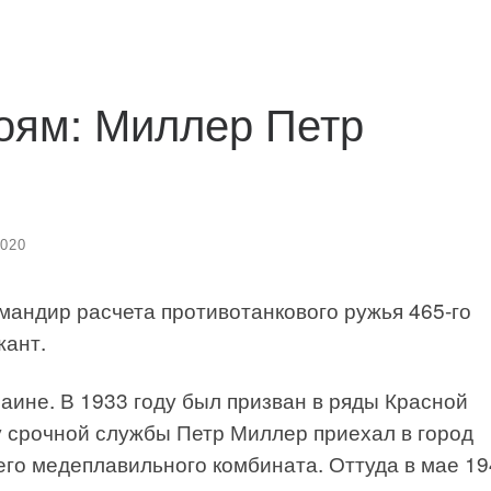
роям: Миллер Петр
2020
мандир расчета противотанкового ружья 465-го
жант.
раине. В 1933 году был призван в ряды Красной
у срочной службы Петр Миллер приехал в город
го медеплавильного комбината. Оттуда в мае 1