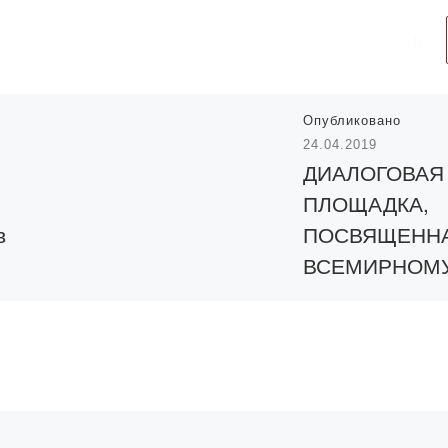
Опубликовано
24.04.2019
​ДИАЛОГОВАЯ
ПЛОЩАДКА,
в
ПОСВЯЩЕНН
ВСЕМИРНОМ
ДНЮ КНИГИ И
р города
АВТОРСКОГО
вел
ПРАВА
ум
оме
ах
23 апреля 2019 года 
лось
читальном зале