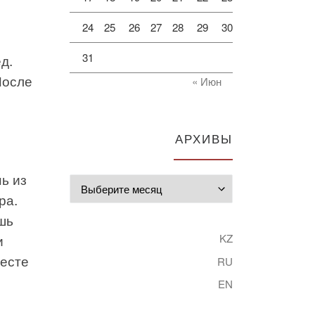
24
25
26
27
28
29
30
31
д.
После
« Июн
АРХИВЫ
ь из
Архивы
ра.
шь
и
KZ
месте
RU
EN