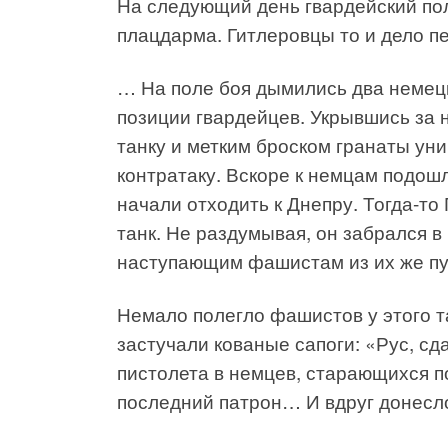
На следующий день гвардейский по
плацдарма. Гитлеровцы то и дело пе
… На поле боя дымились два немецк
позиции гвардейцев. Укрывшись за 
танку и метким броском гранаты уни
контратаку. Вскоре к немцам подош
начали отходить к Днепру. Тогда-т
танк. Не раздумывая, он забрался в
наступающим фашистам из их же пу
Немало полегло фашистов у этого т
застучали кованые сапоги: «Рус, с
пистолета в немцев, старающихся по
последний патрон… И вдруг донесл