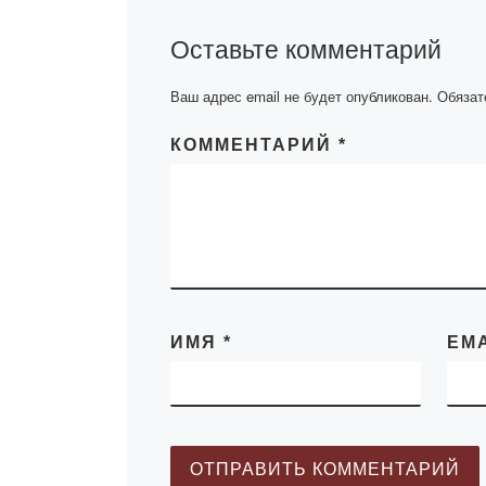
пленарное засе
котором спикер
Оставьте комментарий
программный п
волонтерской [
Ваш адрес email не будет опубликован.
Обязат
КОММЕНТАРИЙ
*
ИМЯ
*
EM