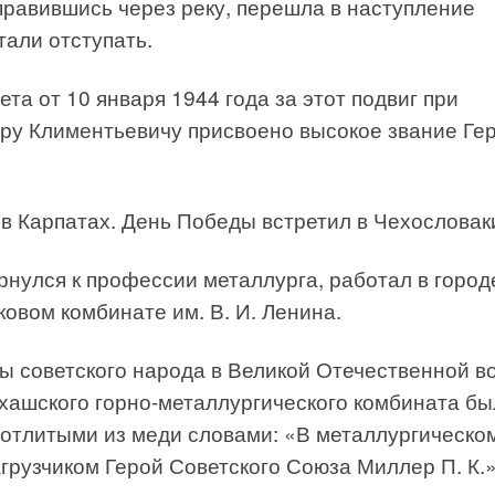
еправившись через реку, перешла в наступление
тали отступать.
а от 10 января 1944 года за этот подвиг при
у Климентьевичу присвоено высокое звание Ге
 Карпатах. День Победы встретил в Чехословак
нулся к профессии металлурга, работал в город
овом комбинате им. В. И. Ленина.
ы советского народа в Великой Отечественной в
лхашского горно-металлургического комбината б
 отлитыми из меди словами: «В металлургическо
агрузчиком Герой Советского Союза Миллер П. К.