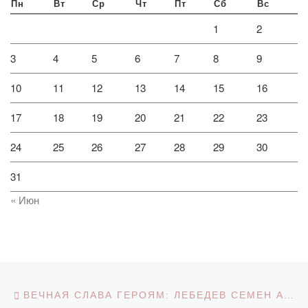
Пн
Вт
Ср
Чт
Пт
Сб
Вс
1
2
3
4
5
6
7
8
9
10
11
12
13
14
15
16
17
18
19
20
21
22
23
24
25
26
27
28
29
30
31
« Июн
Навигация по записям
Предыдущая запись
ВЕЧНАЯ СЛАВА ГЕРОЯМ: ЛЕБЕДЕВ СЕМЕН АНДРИАНОВИЧ