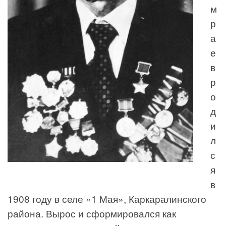
м
р
а
е
в
р
о
д
и
л
с
я
в
1908 году в селе «1 Мая», Каркаралинского
района. Вырос и сформировался как