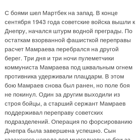
С боями шел Мартбек на запад. В конце
сентября 1943 года советские войска вышли к
Днепру, начался штурм водной преграды. По
остаткам взорванной фашисткой переправы
расчет Мамраева перебрался на другой
берег. Три дня и три ночи пулеметчики
коммуниста Мамраева под шквальным огнем
противника удерживали плацдарм. В этом
бою Мамраев снова был ранен, но поле боя
не покинул. Один за другим выходили из
строя бойцы, а старший сержант Мамраев
поддерживал переправу советских
подразделений. Операция по форсированию
Днепра была завершена успешно. Сын
казахского народа вел многодневные бои за