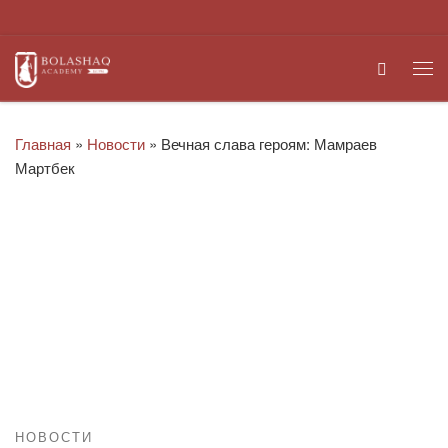
Перейти к содержимому
Search
Ме
Главная
»
Новости
»
Вечная слава героям: Мамраев
Мартбек
НОВОСТИ