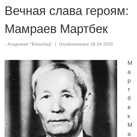
Вечная слава героям:
Мамраев Мартбек
-
Академия "Bolashaq"
|
Опубликовано
28.04.2020
М
а
р
т
б
е
к
М
а