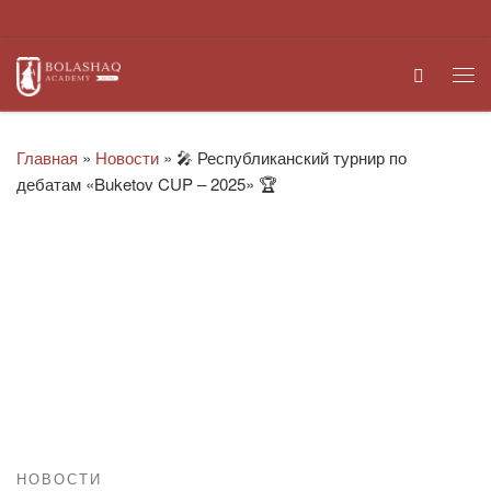
Перейти к содержимому
Search
Ме
Главная
»
Новости
»
🎤 Республиканский турнир по
дебатам «Buketov CUP – 2025» 🏆
НОВОСТИ