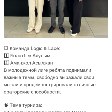
💥 Команда Logic & Lace:
1️⃣ Болатбек Аяулым
2️⃣ Аманжол Асылжан
В молодежной лиге ребята поднимали
важные темы, свободно выражали свои
мысли и продемонстрировали отличные
ораторские способности.
🧠 Тема турнира:
90-е годы: распад Советского Союза,