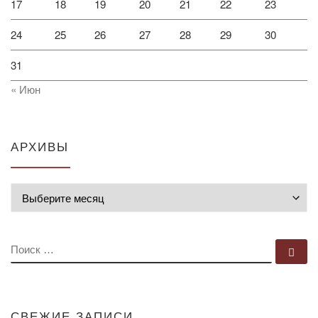
17
18
19
20
21
22
23
24
25
26
27
28
29
30
31
« Июн
АРХИВЫ
Архивы
ПОИСК
По
СВЕЖИЕ ЗАПИСИ