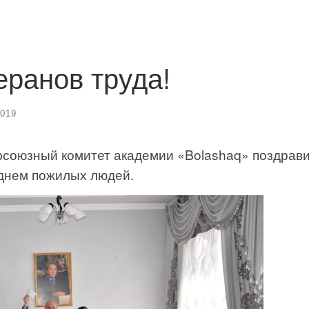
ранов труда!
2019
офсоюзный комитет академии «Bolashaq» поздрав
днем пожилых людей.