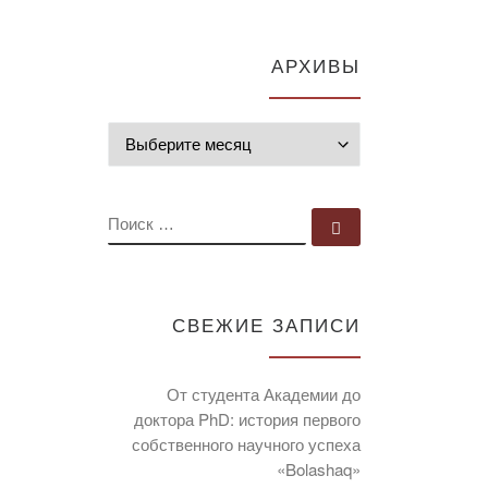
АРХИВЫ
Архивы
ПОИСК
Поиск …
СВЕЖИЕ ЗАПИСИ
От студента Академии до
доктора PhD: история первого
собственного научного успеха
«Bolashaq»