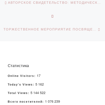
Навигация по записям
АВТОРСКОЕ СВИДЕТЕЛЬСТВО: МЕТОДИЧЕСКИЕ УКАЗАНИЯ К ВЫПОЛНЕНИЮ САМОСТОЯТЕЛЬНОЙ РАБОТЫ СТУДЕНТОВ ПО ДИСЦИПЛИНЕ ИНКЛЮЗИВНОЕ ОБРАЗОВАНИЕ (ДОПОЛНИТЕЛЬНЫЕ ЗАДАНИЯ К ВЫПОЛНЕНИЮ САМОСТОЯТЕЛЬНОЙ РАБОТЫ СТУДЕНТОВ)
ОБРАТНО К СПИСКУ З
С
ТОРЖЕСТВЕННОЕ МЕРОПРИЯТИЕ ПОСВЯЩЕННОЕ ДНЮ ЕДИНСТВА НАРОДА КАЗАХСТАНА
Статистика
17
Online Visitors:
5 162
Today's Views:
5 144 522
Total Views:
1 076 239
Всего посетителей: