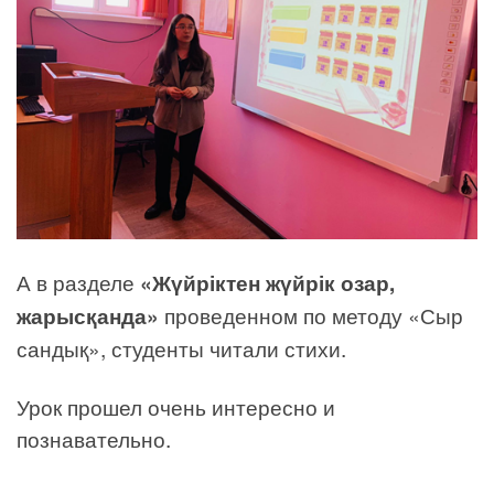
А в разделе
«Жүйріктен жүйрік озар,
жарысқанда»
проведенном по методу «Сыр
сандық», студенты читали стихи.
Урок прошел очень интересно и
познавательно.