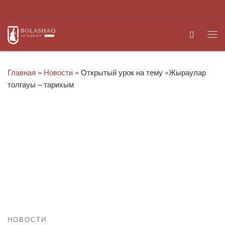
Перейти к содержимому
Search
Ме
Главная
»
Новости
»
Открытый урок на тему «Жыраулар
толғауы – тарихым
НОВОСТИ