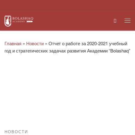
Перейти к содержимому
Search
Ме
Главная
»
Новости
»
Отчет о работе за 2020-2021 учебный
год и стратегических задачах развития Академии “Bolashaq”
НОВОСТИ