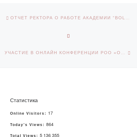
Навигация по записям
Предыдущая запись
ОТЧЕТ РЕКТОРА О РАБОТЕ АКАДЕМИИ “BOLASHAQ” ЗА 2020-2021 УЧЕБНЫЙ ГОД
ОБРАТНО К СПИСКУ З
С
УЧАСТИЕ В ОНЛАЙН КОНФЕРЕНЦИИ РОО «ОБЩЕНАЦИОНАЛЬНОЕ ДВИЖЕНИЕ ПРОТИВ КОРРУПЦИИ «ЖАҢАРУ»
Статистика
17
Online Visitors:
864
Today's Views:
5 136 355
Total Views: