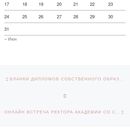
17
18
19
20
21
22
23
24
25
26
27
28
29
30
31
« Июн
Навигация по записям
Предыдущая запись
БЛАНКИ ДИПЛОМОВ СОБСТВЕННОГО ОБРАЗЦА ЧУ АКАДЕМИИ «BOLASHAQ»
ОБРАТНО К СПИСКУ З
С
ОНЛАЙН ВСТРЕЧА РЕКТОРА АКАДЕМИИ СО СТУДЕНТАМИ