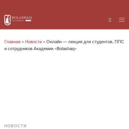
Перейти к содержимому
Search
Ме
Главная
»
Новости
»
Онлайн — лекция для студентов, ППС
и сотрудников Академии «Bolashaq»
НОВОСТИ