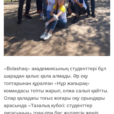
«Bolashaq» академиясының студенттері бұл
шарадан қалыс қала алмады. Әр оқу
топтарынан құралған «Нұр жапырақ»
командасы топты жарып, олжа салып қайтты.
Олар қаладағы тоғыз жоғары оқу орындары
арасында «Тазалық кубогі: студенттер
лигасының» гран-при бас жүлдесін жеңіп