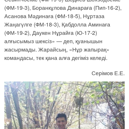
(ФМ-19-3), Боранкұлова Динараға (Пип-16-2),
Асанова Мәдинаға (ФМ-18-5), Нұртаза
Жаңагүлге (ФМ-18-3), Қабдолла Аминаға
(ФМ-19-2), Даукен Нұрайға (Ю-17-2)
алғысымыз шексіз» — деп, қуанышын
жасырмады. Жарайсың, «Нұр жапырақ»
командасы, тек қана алға дегіміз келеді.
Серімов Е.Е.