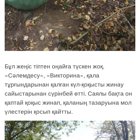
Бұл жеңіс тіптен оңайға түскен жоқ.
«Сәлемдесу», «Викторина», қала
тұрғындарынан қалған күл-қоқысты жинау
сайыстарынан сүрінбей өтті. Саялы бақта он
қаптай қоқыс жинап, қаланың тазаруына мол
үлестерін қосып қайтты.