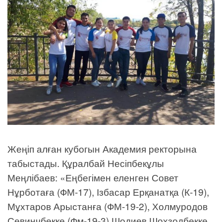
Жеңіп алған кубогын Академия ректорына
табыстады. Құралбай Несіпбекұлы
Меңлібаев: «Еңбегімен еленген Совет
Нұрботаға (ФМ-17), Ізбасар Ерқанатқа (К-19),
Мұхтаров Арыстанға (ФМ-19-2), Холмуродов
Севинчбекке (Фм-19-3) Шодиев Шохзодбекке