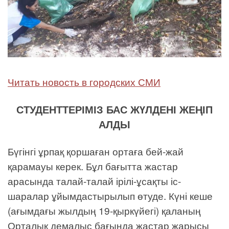
Читать новость в городских СМИ
СТУДЕНТТЕРІМІЗ БАС ЖҮЛДЕНІ ЖЕҢІП
АЛДЫ
Бүгінгі ұрпақ қоршаған ортаға бей-жай
қарамауы керек. Бұл бағытта жастар
арасында талай-талай ірілі-ұсақты іс-
шаралар ұйымдастырылып өтуде. Күні кеше
(ағымдағы жылдың 19-қыркүйегі) қаланың
Орталық демалыс бағында жастар жарысы