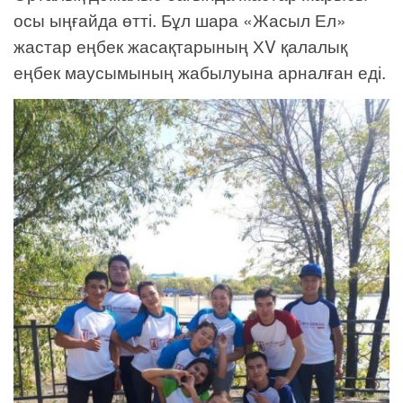
осы ыңғайда өтті. Бұл шара «Жасыл Ел»
жастар еңбек жасақтарының ХV қалалық
еңбек маусымының жабылуына арналған еді.