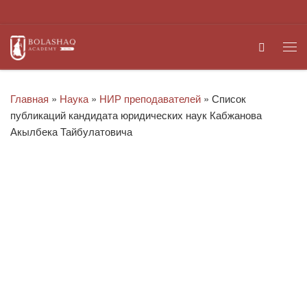
Перейти к содержимому
Search
Ме
Главная
»
Наука
»
НИР преподавателей
»
Список
публикаций кандидата юридических наук Кабжанова
Акылбека Тайбулатовича