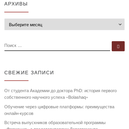
АРХИВЫ
Архивы
ПОИСК
По
СВЕЖИЕ ЗАПИСИ
От студента Академии до доктора PhD: история первого
собственного научного успеха «Bolashaq»
Обучение через цифровые платформы: преимущества
онлайн-курсов
Встреча выпускников образовательной программы
«Фармация» с представителями Департамента