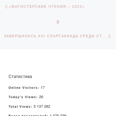
Навигация по записям
Предыдущая запись
«МАГИСТЕРСКИЕ ЧТЕНИЯ – 2022»
ОБРАТНО К СПИСКУ З
С
ЗАВЕРШИЛАСЬ XVI СПАРТАКИАДА СРЕДИ СТУДЕНЧЕСКОЙ МОЛОДЕЖИ НА ПРИЗЫ АКИМА КАРАГАНДИНСКОЙ ОБЛАСТИ
Статистика
17
Online Visitors:
26
Today's Views:
5 137 282
Total Views:
1 076 239