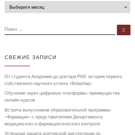
Архивы
ПОИСК
По
СВЕЖИЕ ЗАПИСИ
От студента Академии до доктора PhD: история первого
собственного научного успеха «Bolashaq»
Обучение через цифровые платформы: преимущества
онлайн-курсов
Встреча выпускников образовательной программы
«Фармация» с представителями Департамента
медицинского и фармацевтического контроля
Успешная защита докторской диссертации по