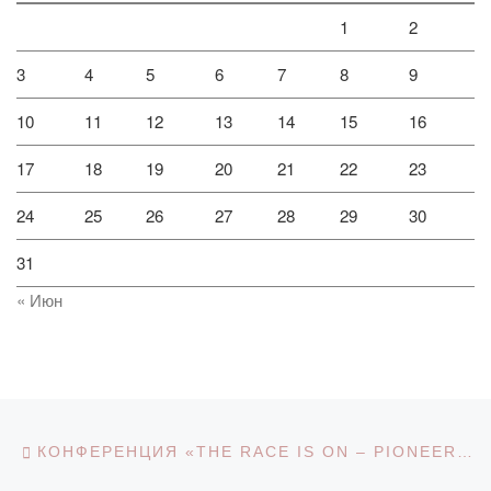
1
2
3
4
5
6
7
8
9
10
11
12
13
14
15
16
17
18
19
20
21
22
23
24
25
26
27
28
29
30
31
« Июн
Навигация по записям
Предыдущая запись
КОНФЕРЕНЦИЯ «THE RACE IS ON – PIONEERING STRATEGIES FOR TOMORROW’S HIGHER EDUCATION», ГЕРМАНИЯ