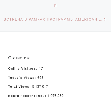
ОБРАТНО К СПИСКУ З
С
ВСТРЕЧА В РАМКАХ ПРОГРАММЫ AMERICAN ENGLISH MOOCS FACILITATOR’S TRAINING
Статистика
17
Online Visitors:
658
Today's Views:
5 137 017
Total Views:
1 076 239
Всего посетителей: