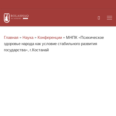
Перейти к содержимому
Search
Ме
Главная
»
Наука
»
Конференции
»
МНПК «Психическое
здоровье народа как условие стабильного развития
государства», г.Костанай