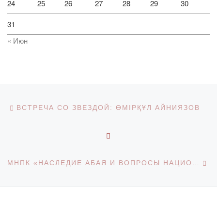
24
25
26
27
28
29
30
31
« Июн
Навигация по записям
Предыдущая запись
ВСТРЕЧА СО ЗВЕЗДОЙ: ӨМІРҚҰЛ АЙНИЯЗОВ
ОБРАТНО К СПИСКУ З
С
МНПК «НАСЛЕДИЕ АБАЯ И ВОПРОСЫ НАЦИОНАЛЬНОЙ ДУХОВНОСТИ»