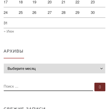
17
18
19
20
21
22
23
24
25
26
27
28
29
30
31
« Июн
АРХИВЫ
Архивы
ПОИСК
По
СВЕЖИЕ ЗАПИСИ