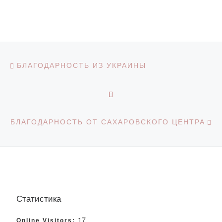
Навигация по записям
Предыдущая запись
БЛАГОДАРНОСТЬ ИЗ УКРАИНЫ
ОБРАТНО К СПИСКУ З
С
БЛАГОДАРНОСТЬ ОТ САХАРОВСКОГО ЦЕНТРА
Статистика
17
Online Visitors: