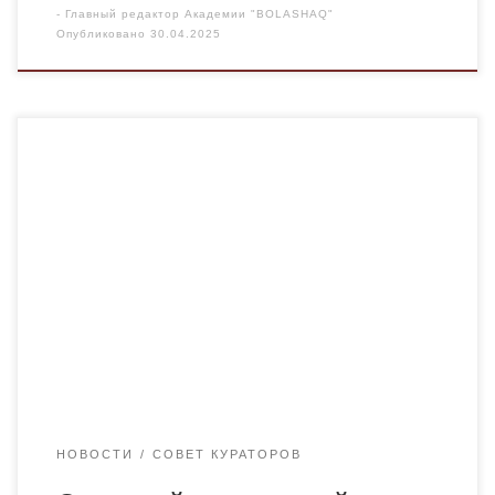
-
Главный редактор Академии "BOLASHAQ"
Опубликовано
30.04.2025
28 апреля 2025 года на базе Академии «Bolashaq»
прошёл открытый кураторский час на тему «Мир без
границ: возможности изучения иностранных языков»,
организованный преподавателями и студентами второго
курса кафедры Иностранных языков и межкультурной
коммуникации. Цель мероприятия заключалась в
повышении мотивации студентов к изучению
иностранных языков, а также в осмыслении важности
языковой […]
НОВОСТИ
СОВЕТ КУРАТОРОВ