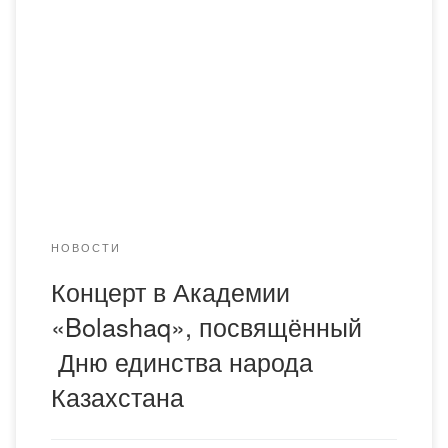
концерт, приуроченный ко Дню единства народа
Казахстана — дню, олицетворяющему мир, согласие и
дружбу между представителями всех этносов,
населяющих нашу страну. В этом году мероприятие
приобрело особую значимость, поскольку совпало с
празднованием 30-летия Ассамблеи народа Казахстана
— уникального института, сыгравшего ключевую роль в
[…]
НОВОСТИ
Концерт в Академии
«Bolashaq», посвящённый
Дню единства народа
Казахстана