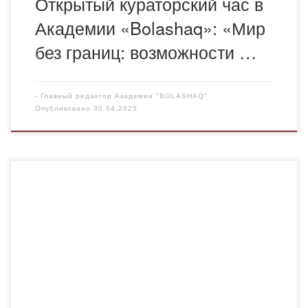
Открытый кураторский час в
Академии «Bolashaq»: «Мир
без границ: возможности …
-
Главный редактор Академии "BOLASHAQ"
Опубликовано
30.04.2025
С 28-30 апреля старший преподаватель кафедры
правовых и финансовых дисциплин Ахметова Асель
Касеновна прошла обучение в рамках реализации
проекта Комплекса мероприятий, направленных на
развитие института медиации, в том числе
этномедиации» на тему: «Профилактика конфликтов в
межэтнических отношениях современного общества»,
организованный Управлением внутренней политики