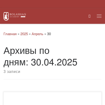
Перейти к содержимому
Search
Ме
Главная
»
2025
»
Апрель
»
30
Архивы по
дням:
30.04.2025
3 записи
30 апреля в Академии «Bolashaq» прошёл праздничный