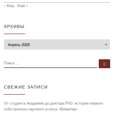
« Мар
Май »
АРХИВЫ
Архивы
ПОИСК
По
СВЕЖИЕ ЗАПИСИ
От студента Академии до доктора PhD: история первого
собственного научного успеха «Bolashaq»