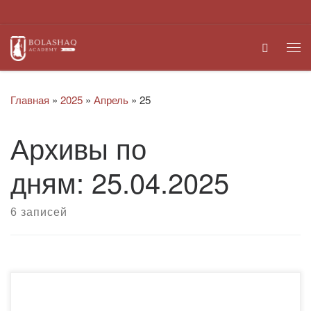
Перейти к содержимому
Search
Ме
Главная
»
2025
»
Апрель
»
25
Архивы по
дням:
25.04.2025
6 записей
23 апреля 2025 года в соответствии с планом
профориентационной работы кафедры Казахского