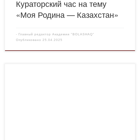
Кураторский час на тему
«Моя Родина — Казахстан»
-
Главный редактор Академии "BOLASHAQ"
Опубликовано
25.04.2025
В рамках реализации программы воспитательной
деятельности и формирования у студентов ценностного
отношения к вопросам межнационального общения,
25.04.2025 куратором группы ИН-24-1-2, магистром
педагогических наук, старшим преподавателем
Момбековой М.М., был организован и проведён
кураторский час на тему: «Профилактика межэтнических
конфликтов». Мероприятие преследовало цель —
формирование у обучающихся осознанного отношения