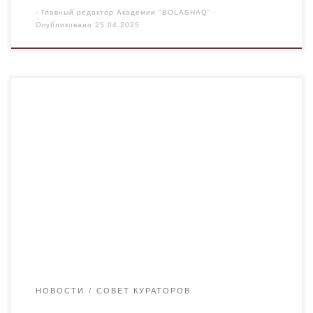
-
Главный редактор Академии "BOLASHAQ"
Опубликовано
25.04.2025
В рамках плана воспитательной работы кафедры
Иностранных языков и межкультурной коммуникации
Академии «Bolashaq» был проведён кураторский час на
тему «Моя Родина — Казахстан» в форме
интеллектуальной викторины. В мероприятии приняли
активное участие студенты групп Ин-22-1, Ин-22-2,
Ин-23-1 и Ин-23-2. Целью мероприятия стало
формирование у студентов чувства
патриотизмаИнтеллектуальная викторина включала в
[…]
НОВОСТИ
СОВЕТ КУРАТОРОВ