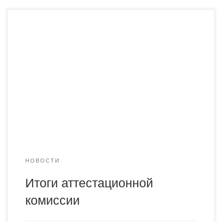
24 апреля 2025 года состоялась предзащита дипломных
работ студентов образовательной программы
«Финансы». Мероприятие проходило в очном формате
с участием студентов, научных руководителей и членов
Итоговой аттестационной комиссии. В ходе предзащиты
студенты представили в форме презентаций основные
положения своих дипломных исследований, включая
цели и задачи работы, теоретические основы,
методологию, анализ практического […]
НОВОСТИ
Итоги аттестационной
комиссии