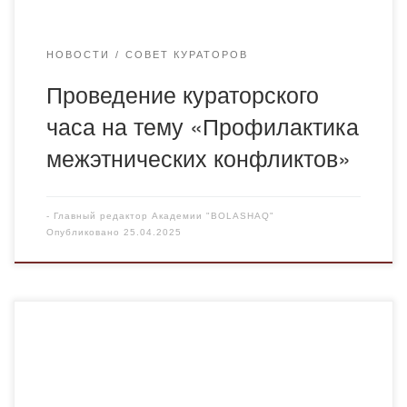
к межэтническим отношениям, […]
НОВОСТИ
СОВЕТ КУРАТОРОВ
Проведение кураторского
часа на тему «Профилактика
межэтнических конфликтов»
-
Главный редактор Академии "BOLASHAQ"
Опубликовано
25.04.2025
24 апреля 2025 года старшим преподавателем
кафедры правовых и финансовых дисциплин Ахметовой
Асель Касеновной было организовано и проведено
посещение Специализированного межрайонного суда