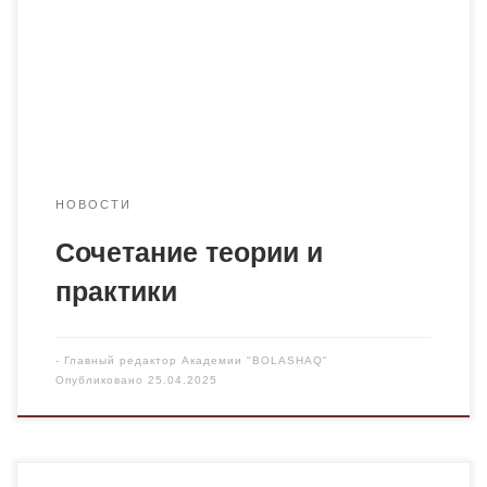
по делам несовершеннолетних Карагандинской области.
В мероприятии приняли участие студенты второго курса
Ю-23-1. Теоретическая подготовка студентов создает
определенный фундамент знаний, составляющий
профессиональный кругозор . Практическая
направленность обучения обеспечивает […]
НОВОСТИ
Сочетание теории и
практики
-
Главный редактор Академии "BOLASHAQ"
Опубликовано
25.04.2025