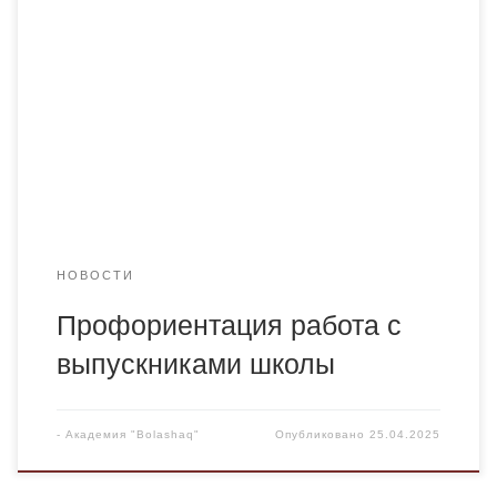
языка и литературы старшие преподаватели кафедры
Касетова Н.К. и Жанузахова К.К. провели встречу с
выпускниками КГУ «Школа-лицей№66». Учащиеся были
информированы об образовательной программе
Академии «Bolashaq», даны сведения о формах
обучения, качестве образования, учебно-
воспитательных процессах и достижениях, ректорских
стипендиях […]
НОВОСТИ
Профориентация работа с
выпускниками школы
-
Академия "Bolashaq"
Опубликовано
25.04.2025