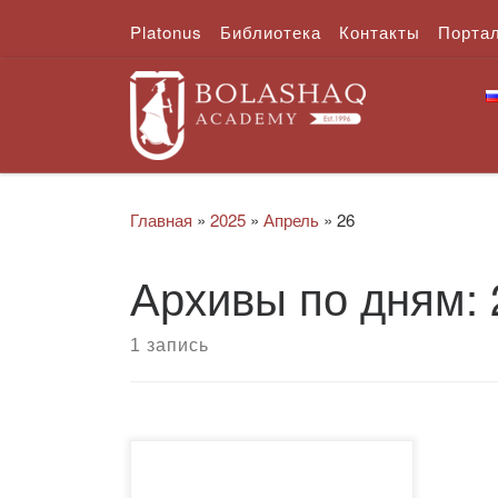
Platonus
Библиотека
Контакты
Порта
Перейти к содержимому
Главная
»
2025
»
Апрель
»
26
Архивы по дням:
1 запись
📅 С 21 по 25 апреля