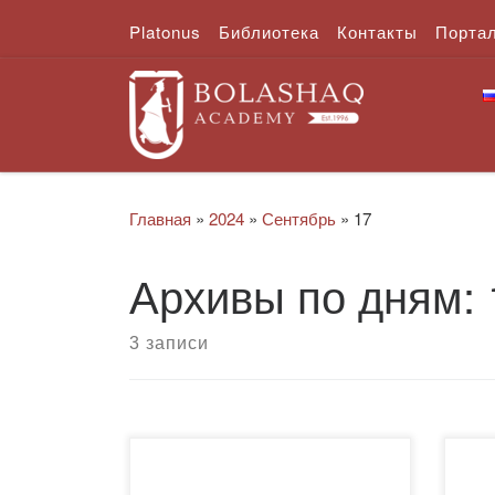
Platonus
Библиотека
Контакты
Порта
Перейти к содержимому
Главная
»
2024
»
Сентябрь
»
17
Архивы по дням:
3 записи
Хочу повториться и напомнить,
В т