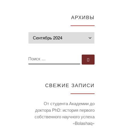
АРХИВЫ
Архивы
ПОИСК
Поиск …
СВЕЖИЕ ЗАПИСИ
От студента Академии до
доктора PhD: история первого
собственного научного успеха
«Bolashaq»