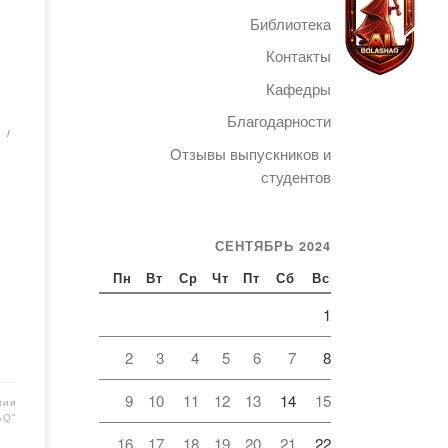
Библиотека
Контакты
г на
Кафедры
о
Благодарности
е
Telegram
Отзывы выпускников и
студентов
го
СЕНТЯБРЬ 2024
в
Пн
Вт
Ср
Чт
Пт
Сб
Вс
1
2
3
4
5
6
7
8
9
10
11
12
13
14
15
мии
AQ"
16
17
18
19
20
21
22