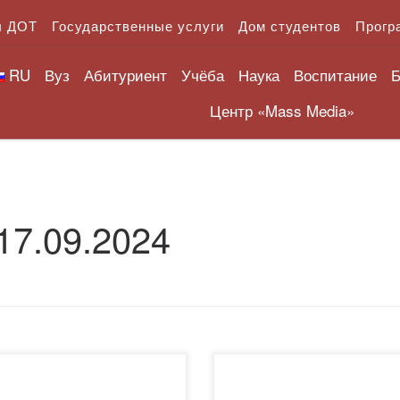
л ДОТ
Государственные услуги
Дом студентов
Прогр
RU
Вуз
Абитуриент
Учёба
Наука
Воспитание
Б
Центр «Mass Media»
17.09.2024
ечение недели с 16 по 20
⚜ 16 сентября 2024 года