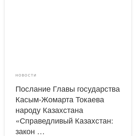
Жомарт Токаев обратился с Посланием к народу
Казахстана. Сегодняшнее послание президента народу
Казахстана стало, пожалуй, самым обширным из тех,
что были прежде. В нём говорилось следующее: народ
Казахстана сегодня живет в совершенно новой
политической реальности. За последние пять лет
реализованы масштабные реформы, через
кардинальную […]
НОВОСТИ
Послание Главы государства
Касым-Жомарта Токаева
народу Казахстана
«Справедливый Казахстан:
закон …