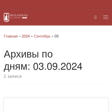
Перейти к содержимому
Search
Ме
Главная
»
2024
»
Сентябрь
»
03
Архивы по
дням:
03.09.2024
2 записи
Второго сентября 2024 года наш Президент Касым-