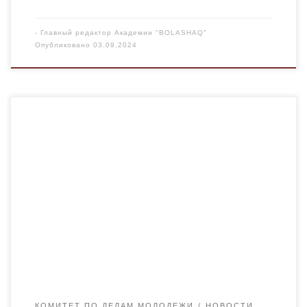
-
Главный редактор Академии "BOLASHAQ"
Опубликовано
03.09.2024
Дорогие первокурсники, поздравляем вас с
поступлением в Академию «Bolashaq»! Впереди –
незабываемое студенчество, полное ярких моментов в
стенах Академии. Традиционная торжественная
встреча, приуроченная к началу нового учебного года,
прошла 2 сентября. Торжественное собрание для
студентов первого курса состоялось в актовом зале.
Мероприятие было открыто приветственным словом от
Ректора Академии Рысмагамбетовой […]
КОМИТЕТ ПО ДЕЛАМ МОЛОДЕЖИ
НОВОСТИ