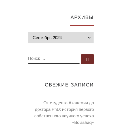
АРХИВЫ
Архивы
ПОИСК
Поиск …
СВЕЖИЕ ЗАПИСИ
От студента Академии до
доктора PhD: история первого
собственного научного успеха
«Bolashaq»