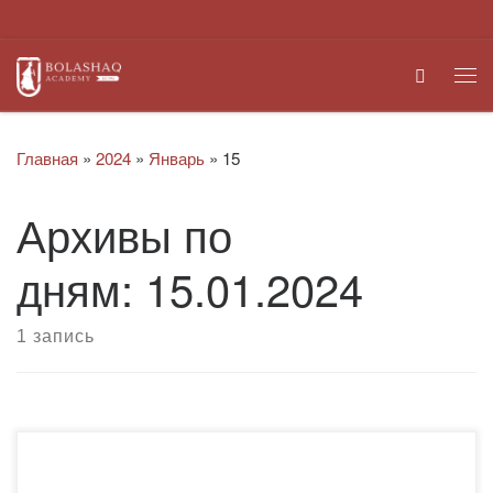
Перейти к содержимому
Search
Ме
Главная
»
2024
»
Январь
»
15
Архивы по
дням:
15.01.2024
1 запись
10 января 2024 года прошла выездная встреча старшего
преподавателя кафедры правовых и финансовых