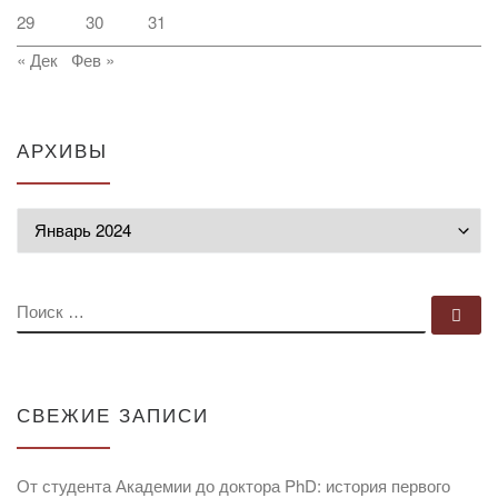
29
30
31
« Дек
Фев »
АРХИВЫ
Архивы
ПОИСК
По
СВЕЖИЕ ЗАПИСИ
От студента Академии до доктора PhD: история первого